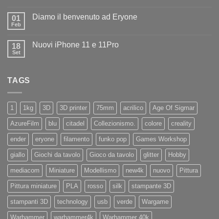
Nessun
ad
commento
Iliad
Diamo il benvenuto ad Eryone
su
01
Disponibile
Feb
Nessun
in
commento
negozio
su
la
Nuovi iPhone 11 e 11Pro
18
Diamo
nuovissima
il
Set
Artillery
Nessun
benvenuto
Sidewinder
commento
ad
su
X4
Eryone
Nuovi
PRO
TAGS
iPhone
11
e
11Pro
1
1kg
3D
3D printer
75mm
acrilico
Age Of Sigmar
AzureFilm
blu
citadel
Collezionismo.
colore
creality
ender
eryone
filamento
funko pop
Games Workshop
giallo
Giochi da tavolo
Gioco da tavolo
glitter
Hobby
mediacom
Miniature
Modellismo
new4k
nuovo
Pittura
Pittura miniature
PLA
rosso
silk
stampante 3D
stampanti 3D
technology
usb
verde
Wargame
Warhammer
warhammer4k
Warhammer 40k