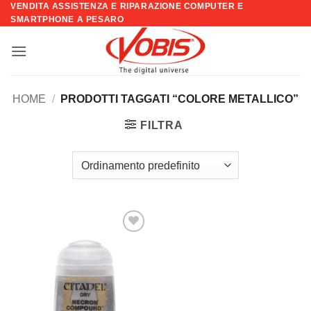
VENDITA ASSISTENZA E RIPARAZIONE COMPUTER E
Salta
SMARTPHONE A PESARO
ai
contenuti
HOME
/
PRODOTTI TAGGATI “COLORE METALLICO”
FILTRA
Aggiungi
alla lista
dei
desideri