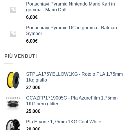
Portachiavi Pyramid Nintendo Mario Kart in
gomma - Mario Drift
6,00
€
Portachiavi Pyramid DC in gomma - Batman
Symbol
6,00
€
PIÙ VENDUTI
STPLA175YELLOW1KG - Rotolo PLA 1,75mm
1Kg giallo
27,00
€
CCAZFP1719005G - Pla AzureFilm 1,75mm
1KG nero glitter
25,00
€
Pla Eryone 1,75mm 1KG Cool White
20,00
€