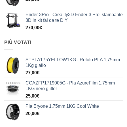
Ender-3Pro - Creality3D Ender-3 Pro, stampante
3D in kit fai da te DIY
270,00
€
PIÙ VOTATI
STPLA175YELLOW1KG - Rotolo PLA 1,75mm
1Kg giallo
27,00
€
CCAZFP1719005G - Pla AzureFilm 1,75mm
1KG nero glitter
25,00
€
Pla Eryone 1,75mm 1KG Cool White
20,00
€