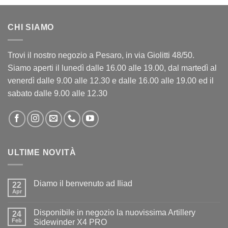
CHI SIAMO
Trovi il nostro negozio a Pesaro, in via Giolitti 48/50.
Siamo aperti il lunedì dalle 16.00 alle 19.00, dal martedì al
venerdì dalle 9.00 alle 12.30 e dalle 16.00 alle 19.00 ed il
sabato dalle 9.00 alle 12.30
ULTIME NOVITÀ
Diamo il benvenuto ad Iliad
22
Apr
Nessun
commento
su
Disponibile in negozio la nuovissima Artillery
24
Diamo
il
Feb
Sidewinder X4 PRO
benvenuto