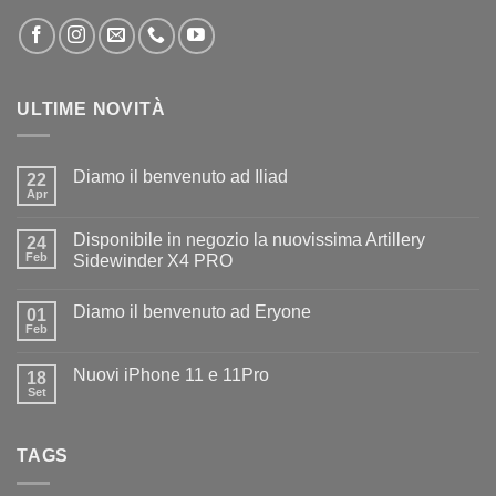
ULTIME NOVITÀ
Diamo il benvenuto ad Iliad
22
Apr
Nessun
commento
su
Disponibile in negozio la nuovissima Artillery
24
Diamo
il
Feb
Sidewinder X4 PRO
benvenuto
Nessun
ad
commento
Iliad
Diamo il benvenuto ad Eryone
su
01
Disponibile
Feb
Nessun
in
commento
negozio
su
la
Nuovi iPhone 11 e 11Pro
18
Diamo
nuovissima
il
Set
Artillery
Nessun
benvenuto
Sidewinder
commento
ad
su
X4
Eryone
Nuovi
PRO
TAGS
iPhone
11
e