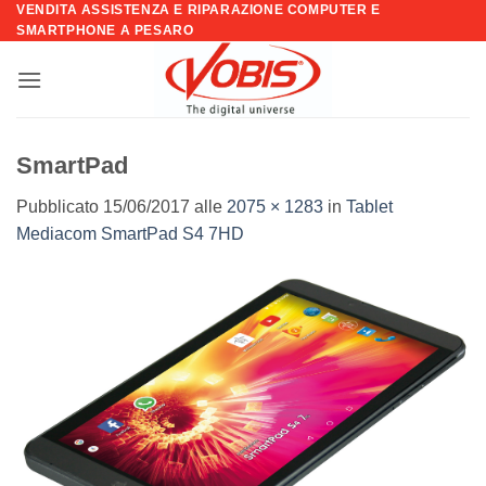
VENDITA ASSISTENZA E RIPARAZIONE COMPUTER E
Salta
SMARTPHONE A PESARO
ai
contenuti
SmartPad
Pubblicato
15/06/2017
alle
2075 × 1283
in
Tablet
Mediacom SmartPad S4 7HD