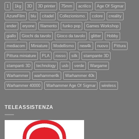
11Pro
1
1kg
3D
3D printer
75mm
acrilico
Age Of Sigmar
AzureFilm
blu
citadel
Collezionismo.
colore
creality
ender
eryone
filamento
funko pop
Games Workshop
giallo
Giochi da tavolo
Gioco da tavolo
glitter
Hobby
mediacom
Miniature
Modellismo
new4k
nuovo
Pittura
Pittura miniature
PLA
rosso
silk
stampante 3D
stampanti 3D
technology
usb
verde
Wargame
Warhammer
warhammer4k
Warhammer 40k
Warhammer 40000
Warhammer Age Of Sigmar
wireless
TELEASSISTENZA