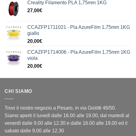
Creality Filamento PLA 1,75mm 1KG
27,00
€
CCAZFP1711021 - Pla AzureFilm 1,75mm 1KG
giallo
20,00
€
CCAZFP1714006 - Pla AzureFilm 1,75mm 1KG
viola
20,00
€
CHI SIAMO
Trovi il nostro negozio a Pesaro, in via Giolitti 48/50.
Siamo aperti il lunedì dalle 16.00 alle 19.00, dal martedì al
venerdì dalle 9.00 alle 12.30 e dalle 16.00 alle 19.00 ed il
sabato dalle 9.00 alle 12.30