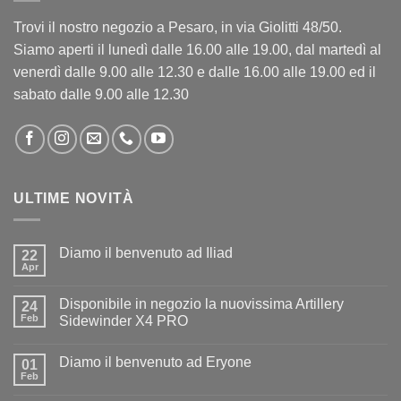
Trovi il nostro negozio a Pesaro, in via Giolitti 48/50.
Siamo aperti il lunedì dalle 16.00 alle 19.00, dal martedì al
venerdì dalle 9.00 alle 12.30 e dalle 16.00 alle 19.00 ed il
sabato dalle 9.00 alle 12.30
ULTIME NOVITÀ
Diamo il benvenuto ad Iliad
22
Apr
Nessun
commento
su
Disponibile in negozio la nuovissima Artillery
24
Diamo
il
Feb
Sidewinder X4 PRO
benvenuto
Nessun
ad
commento
Iliad
Diamo il benvenuto ad Eryone
su
01
Disponibile
Feb
Nessun
in
commento
negozio