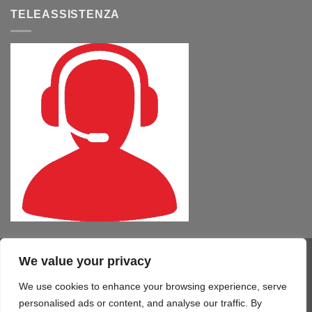
TELEASSISTENZA
We value your privacy
Visa
PayPal
MasterCard
Cash
CartaSi
American
On
Express
We use cookies to enhance your browsing experience, serve
COMPUTER – TABLET – SMARTPHONE
SOFTWARE
SERVIZI
Delivery
STAMPA 3D
TELEFONIA
CONTATTI
personalised ads or content, and analyse our traffic. By