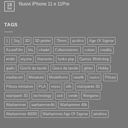
su
la
Nuovi iPhone 11 e 11Pro
18
Diamo
nuovissima
il
Set
Artillery
Nessun
benvenuto
Sidewinder
commento
ad
su
X4
Eryone
Nuovi
PRO
TAGS
iPhone
11
e
11Pro
1
1kg
3D
3D printer
75mm
acrilico
Age Of Sigmar
AzureFilm
blu
citadel
Collezionismo.
colore
creality
ender
eryone
filamento
funko pop
Games Workshop
giallo
Giochi da tavolo
Gioco da tavolo
glitter
Hobby
mediacom
Miniature
Modellismo
new4k
nuovo
Pittura
Pittura miniature
PLA
rosso
silk
stampante 3D
stampanti 3D
technology
usb
verde
Wargame
Warhammer
warhammer4k
Warhammer 40k
Warhammer 40000
Warhammer Age Of Sigmar
wireless