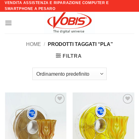
VENDITA ASSISTENZA E RIPARAZIONE COMPUTER E
Salta
SMARTPHONE A PESARO
ai
contenuti
HOME
/
PRODOTTI TAGGATI “PLA”
FILTRA
Aggiungi
Aggiungi
alla lista
alla lista
dei
dei
desideri
desideri