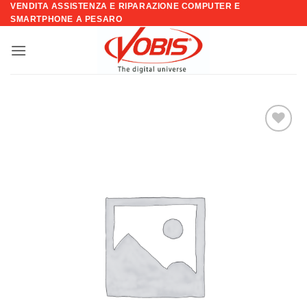
VENDITA ASSISTENZA E RIPARAZIONE COMPUTER E
Salta
SMARTPHONE A PESARO
ai
contenuti
Aggiungi
alla lista
dei
desideri