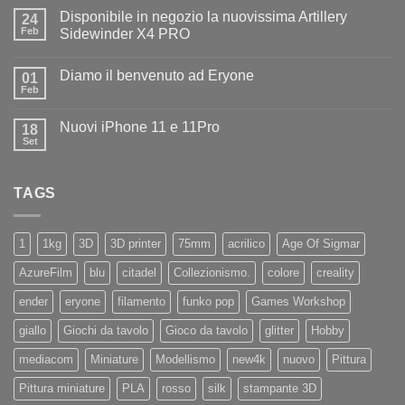
su
Disponibile in negozio la nuovissima Artillery
24
Diamo
il
Feb
Sidewinder X4 PRO
benvenuto
Nessun
ad
commento
Iliad
Diamo il benvenuto ad Eryone
su
01
Disponibile
Feb
Nessun
in
commento
negozio
su
la
Nuovi iPhone 11 e 11Pro
18
Diamo
nuovissima
il
Set
Artillery
Nessun
benvenuto
Sidewinder
commento
ad
su
X4
Eryone
Nuovi
PRO
TAGS
iPhone
11
e
11Pro
1
1kg
3D
3D printer
75mm
acrilico
Age Of Sigmar
AzureFilm
blu
citadel
Collezionismo.
colore
creality
ender
eryone
filamento
funko pop
Games Workshop
giallo
Giochi da tavolo
Gioco da tavolo
glitter
Hobby
mediacom
Miniature
Modellismo
new4k
nuovo
Pittura
Pittura miniature
PLA
rosso
silk
stampante 3D