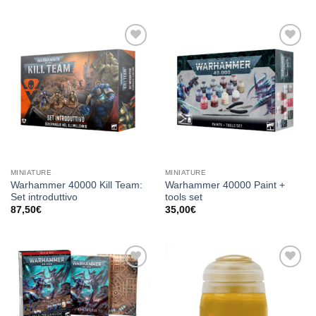
Aggiungi
Aggiungi
alla lista
alla lista
dei
dei
desideri
desideri
MINIATURE
MINIATURE
Warhammer 40000 Kill Team:
Warhammer 40000 Paint +
Set introduttivo
tools set
87,50
€
35,00
€
Aggiungi
Aggiungi
alla lista
alla lista
dei
dei
desideri
desideri