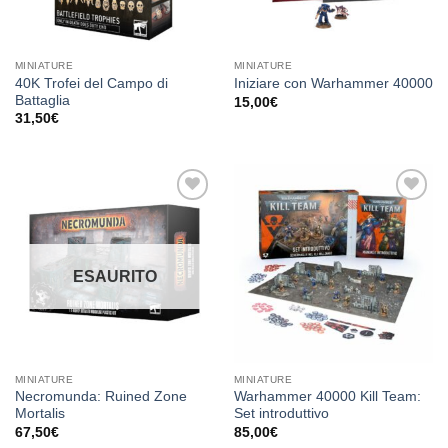
MINIATURE
MINIATURE
40K Trofei del Campo di
Iniziare con Warhammer 40000
Battaglia
15,00
€
31,50
€
Aggiungi
Aggiungi
alla lista
alla lista
dei
dei
desideri
desideri
ESAURITO
MINIATURE
MINIATURE
Necromunda: Ruined Zone
Warhammer 40000 Kill Team:
Mortalis
Set introduttivo
67,50
€
85,00
€