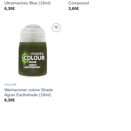
Ultramarines Blue (18ml)
Compound
6,30
€
3,60
€
Aggiungi
alla lista
dei
desideri
COLORI
Warhammer colore Shade
Agrax Earthshade (18ml)
6,30
€