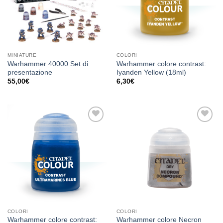
MINIATURE
COLORI
Warhammer 40000 Set di
Warhammer colore contrast:
presentazione
Iyanden Yellow (18ml)
55,00
€
6,30
€
Aggiungi
Aggiungi
alla lista
alla lista
dei
dei
desideri
desideri
COLORI
COLORI
Warhammer colore contrast:
Warhammer colore Necron