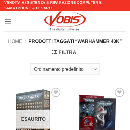
VENDITA ASSISTENZA E RIPARAZIONE COMPUTER E
Salta
SMARTPHONE A PESARO
ai
contenuti
HOME
/
PRODOTTI TAGGATI “WARHAMMER 40K”
FILTRA
Aggiungi
Aggiungi
alla lista
alla lista
dei
dei
desideri
desideri
ESAURITO