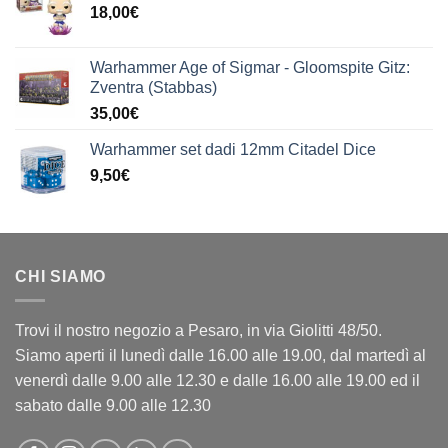
18,00
€
Warhammer Age of Sigmar - Gloomspite Gitz:
Zventra (Stabbas)
35,00
€
Warhammer set dadi 12mm Citadel Dice
9,50
€
CHI SIAMO
Trovi il nostro negozio a Pesaro, in via Giolitti 48/50.
Siamo aperti il lunedì dalle 16.00 alle 19.00, dal martedì al
venerdì dalle 9.00 alle 12.30 e dalle 16.00 alle 19.00 ed il
sabato dalle 9.00 alle 12.30