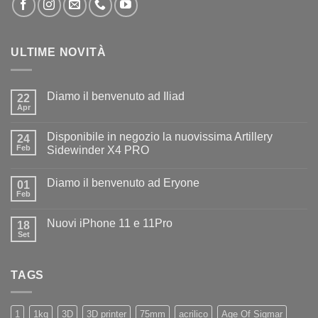
ULTIME NOVITÀ
Diamo il benvenuto ad Iliad
22
Apr
Nessun
commento
su
Disponibile in negozio la nuovissima Artillery
24
Diamo
il
Feb
Sidewinder X4 PRO
benvenuto
Nessun
ad
commento
Iliad
Diamo il benvenuto ad Eryone
su
01
Disponibile
Feb
Nessun
in
commento
negozio
su
la
Nuovi iPhone 11 e 11Pro
18
Diamo
nuovissima
il
Set
Artillery
Nessun
benvenuto
Sidewinder
commento
ad
su
X4
Eryone
Nuovi
PRO
TAGS
iPhone
11
e
11Pro
1
1kg
3D
3D printer
75mm
acrilico
Age Of Sigmar