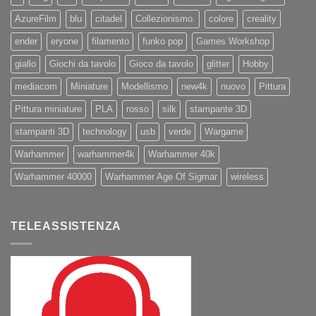
AzureFilm
blu
citadel
Collezionismo.
colore
creality
ender
eryone
filamento
funko pop
Games Workshop
giallo
Giochi da tavolo
Gioco da tavolo
glitter
Hobby
mediacom
Miniature
Modellismo
new4k
nuovo
Pittura
Pittura miniature
PLA
rosso
silk
stampante 3D
stampanti 3D
technology
usb
verde
Wargame
Warhammer
warhammer4k
Warhammer 40k
Warhammer 40000
Warhammer Age Of Sigmar
wireless
TELEASSISTENZA