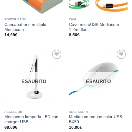
POWER BANK
CAVI
Caricabatterie multiplo
Cavo microUSB Mediacom
Mediacom
1,2mt fluo
14,99
€
8,50
€
Aggiungi
Aggiungi
alla lista
alla lista
dei
dei
desideri
desideri
ESAURITO
ESAURITO
ACCESSORI
ACCESSORI
Mediacom lampada LED con
Mediacom mouse color USB
charger USB
BX50
69,00
€
10,00
€