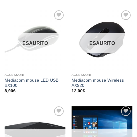
Aggiungi
Aggiungi
alla lista
alla lista
dei
dei
desideri
desideri
ESAURITO
ESAURITO
ACCESSORI
ACCESSORI
Mediacom mouse LED USB
Mediacom mouse Wireless
BX100
AX920
8,90
€
12,00
€
Aggiungi
Aggiungi
alla lista
alla lista
dei
dei
desideri
desideri