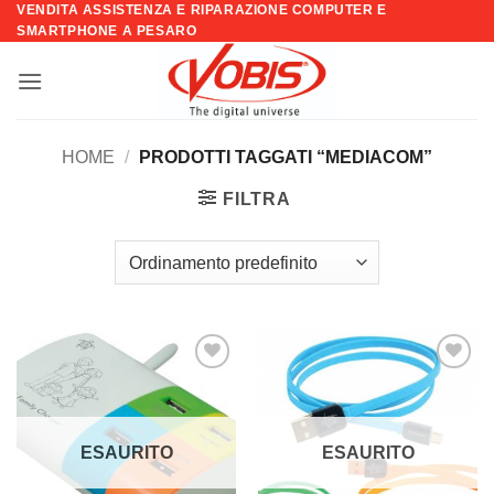
VENDITA ASSISTENZA E RIPARAZIONE COMPUTER E
Salta
SMARTPHONE A PESARO
ai
contenuti
HOME
/
PRODOTTI TAGGATI “MEDIACOM”
FILTRA
Aggiungi
Aggiungi
alla lista
alla lista
dei
dei
desideri
desideri
ESAURITO
ESAURITO