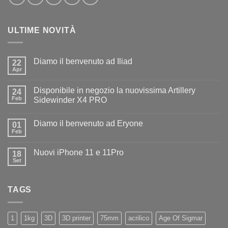
ULTIME NOVITÀ
Diamo il benvenuto ad Iliad
22
Apr
Nessun
commento
su
Disponibile in negozio la nuovissima Artillery
24
Diamo
il
Feb
Sidewinder X4 PRO
benvenuto
Nessun
ad
commento
Iliad
Diamo il benvenuto ad Eryone
su
01
Disponibile
Feb
Nessun
in
commento
negozio
su
la
Nuovi iPhone 11 e 11Pro
18
Diamo
nuovissima
il
Set
Artillery
Nessun
benvenuto
Sidewinder
commento
ad
su
X4
Eryone
Nuovi
PRO
TAGS
iPhone
11
e
11Pro
1
1kg
3D
3D printer
75mm
acrilico
Age Of Sigmar