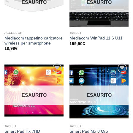
ESAURITO
ESAURITO
ACCESSORI
TABLET
Mediacom tappetino caricatore
Mediacom WinPad 11.6 U11
wireless per smartphone
199,90
€
19,99
€
Aggiungi
Aggiungi
alla lista
alla lista
dei
dei
desideri
desideri
ESAURITO
ESAURITO
TABLET
TABLET
Smart Pad Hx 7HD
Smart Pad Mx 8 Oro