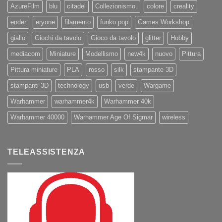
AzureFilm
blu
citadel
Collezionismo.
colore
creality
ender
eryone
filamento
funko pop
Games Workshop
giallo
Giochi da tavolo
Gioco da tavolo
glitter
Hobby
mediacom
Miniature
Modellismo
new4k
nuovo
Pittura
Pittura miniature
PLA
rosso
silk
stampante 3D
stampanti 3D
technology
usb
verde
Wargame
Warhammer
warhammer4k
Warhammer 40k
Warhammer 40000
Warhammer Age Of Sigmar
wireless
TELEASSISTENZA