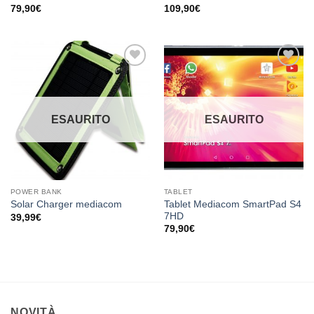
79,90
€
109,90
€
Aggiungi
Aggiungi
alla lista
alla lista
dei
dei
desideri
desideri
ESAURITO
ESAURITO
POWER BANK
TABLET
Tablet Mediacom SmartPad S4
Solar Charger mediacom
7HD
39,99
€
79,90
€
NOVITÀ