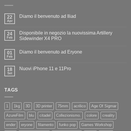
Diamo il benvenuto ad Iliad
22
Apr
Nessun
commento
su
Disponibile in negozio la nuovissima Artillery
24
Diamo
il
Feb
Sidewinder X4 PRO
benvenuto
Nessun
ad
commento
Iliad
Diamo il benvenuto ad Eryone
su
01
Disponibile
Feb
Nessun
in
commento
negozio
su
la
Nuovi iPhone 11 e 11Pro
18
Diamo
nuovissima
il
Set
Artillery
Nessun
benvenuto
Sidewinder
commento
ad
su
X4
Eryone
Nuovi
PRO
TAGS
iPhone
11
e
11Pro
1
1kg
3D
3D printer
75mm
acrilico
Age Of Sigmar
AzureFilm
blu
citadel
Collezionismo.
colore
creality
ender
eryone
filamento
funko pop
Games Workshop