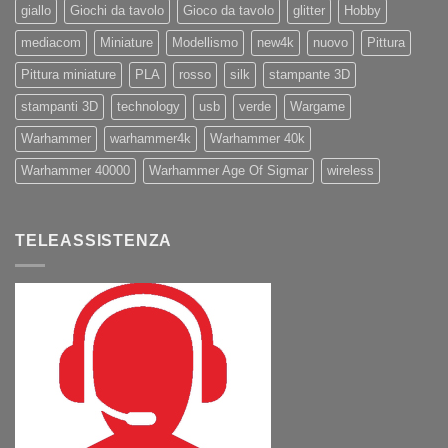
giallo
Giochi da tavolo
Gioco da tavolo
glitter
Hobby
mediacom
Miniature
Modellismo
new4k
nuovo
Pittura
Pittura miniature
PLA
rosso
silk
stampante 3D
stampanti 3D
technology
usb
verde
Wargame
Warhammer
warhammer4k
Warhammer 40k
Warhammer 40000
Warhammer Age Of Sigmar
wireless
TELEASSISTENZA