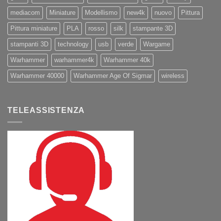
mediacom
Miniature
Modellismo
new4k
nuovo
Pittura
Pittura miniature
PLA
rosso
silk
stampante 3D
stampanti 3D
technology
usb
verde
Wargame
Warhammer
warhammer4k
Warhammer 40k
Warhammer 40000
Warhammer Age Of Sigmar
wireless
TELEASSISTENZA