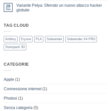
ad
su
X4
Eryone
Variante Petya: Sferrato un nuovo attacco hacker
28
Nuovi
PRO
iPhone
Giu
globale
11
Nessun
e
commento
11Pro
su
Variante
TAG CLOUD
Petya:
Sferrato
un
nuovo
Artillery
Eryone
PLA
Sidewinder
Sidewinder X4 PRO
attacco
hacker
Stampanti 3D
globale
CATEGORIE
Apple
(1)
Connessione internet
(1)
Photosi
(1)
Senza categoria
(5)