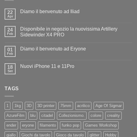
Diamo il benvenuto ad Iliad
22
Apr
Nessun
commento
su
Disponibile in negozio la nuovissima Artillery
24
Diamo
il
Feb
Sidewinder X4 PRO
benvenuto
Nessun
ad
commento
Iliad
Diamo il benvenuto ad Eryone
su
01
Disponibile
Feb
Nessun
in
commento
negozio
su
la
Nuovi iPhone 11 e 11Pro
18
Diamo
nuovissima
il
Set
Artillery
Nessun
benvenuto
Sidewinder
commento
ad
su
X4
Eryone
Nuovi
PRO
TAGS
iPhone
11
e
11Pro
1
1kg
3D
3D printer
75mm
acrilico
Age Of Sigmar
AzureFilm
blu
citadel
Collezionismo.
colore
creality
ender
eryone
filamento
funko pop
Games Workshop
giallo
Giochi da tavolo
Gioco da tavolo
glitter
Hobby