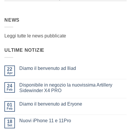
NEWS
Leggi tutte le news pubblicate
ULTIME NOTIZIE
Diamo il benvenuto ad Iliad
22
Apr
Nessun
commento
su
Disponibile in negozio la nuovissima Artillery
24
Diamo
il
Feb
Sidewinder X4 PRO
benvenuto
Nessun
ad
commento
Iliad
Diamo il benvenuto ad Eryone
su
01
Disponibile
Feb
Nessun
in
commento
negozio
su
la
Nuovi iPhone 11 e 11Pro
18
Diamo
nuovissima
il
Set
Artillery
Nessun
benvenuto
Sidewinder
commento