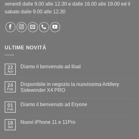
venerdì dalle 9.00 alle 12.30 e dalle 16.00 alle 19.00 ed il
sabato dalle 9.00 alle 12.30
ULTIME NOVITÀ
Diamo il benvenuto ad Iliad
22
Apr
Nessun
commento
su
Disponibile in negozio la nuovissima Artillery
24
Diamo
il
Feb
Sidewinder X4 PRO
benvenuto
Nessun
ad
commento
Iliad
Diamo il benvenuto ad Eryone
su
01
Disponibile
Feb
Nessun
in
commento
negozio
su
la
Nuovi iPhone 11 e 11Pro
18
Diamo
nuovissima
il
Set
Artillery
Nessun
benvenuto
Sidewinder
commento
ad
su
X4
Eryone