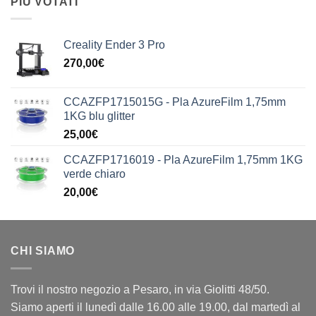
PIÙ VOTATI
Creality Ender 3 Pro
270,00
€
CCAZFP1715015G - Pla AzureFilm 1,75mm
1KG blu glitter
25,00
€
CCAZFP1716019 - Pla AzureFilm 1,75mm 1KG
verde chiaro
20,00
€
CHI SIAMO
Trovi il nostro negozio a Pesaro, in via Giolitti 48/50.
Siamo aperti il lunedì dalle 16.00 alle 19.00, dal martedì al