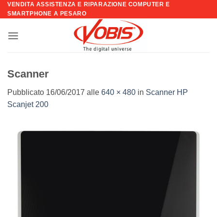
VENDITA ASSISTENZA E RIPARAZIONE COMPUTER E
Salta
SMARTPHONE A PESARO
ai
contenuti
Scanner
Pubblicato
16/06/2017
alle
640 × 480
in
Scanner HP
Scanjet 200