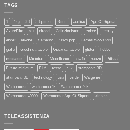
Nuovi
PRO
TAGS
iPhone
11
e
11Pro
1
1kg
3D
3D printer
75mm
acrilico
Age Of Sigmar
AzureFilm
blu
citadel
Collezionismo.
colore
creality
ender
eryone
filamento
funko pop
Games Workshop
giallo
Giochi da tavolo
Gioco da tavolo
glitter
Hobby
mediacom
Miniature
Modellismo
new4k
nuovo
Pittura
Pittura miniature
PLA
rosso
silk
stampante 3D
stampanti 3D
technology
usb
verde
Wargame
Warhammer
warhammer4k
Warhammer 40k
Warhammer 40000
Warhammer Age Of Sigmar
wireless
TELEASSISTENZA