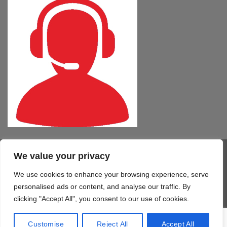
We value your privacy
Visa
PayPal
MasterCard
Cash
CartaSi
American
On
Express
We use cookies to enhance your browsing experience, serve
COMPUTER – TABLET – SMARTPHONE
SOFTWARE
SERVIZI
Delivery
STAMPA 3D
TELEFONIA
CONTATTI
personalised ads or content, and analyse our traffic. By
Copyright 2026 ©
Mono Informatica S.r.l.c.r.
clicking "Accept All", you consent to our use of cookies.
Via Giolitti, 48/50 - 61122 Pesaro (PU) T. 0721.414499 F.
0721.1921940 - P.IVA 02515170419
Customise
Reject All
Accept All