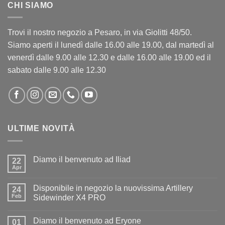
CHI SIAMO
Trovi il nostro negozio a Pesaro, in via Giolitti 48/50.
Siamo aperti il lunedì dalle 16.00 alle 19.00, dal martedì al
venerdì dalle 9.00 alle 12.30 e dalle 16.00 alle 19.00 ed il
sabato dalle 9.00 alle 12.30
ULTIME NOVITÀ
Diamo il benvenuto ad Iliad
22
Apr
Nessun
commento
su
Disponibile in negozio la nuovissima Artillery
24
Diamo
il
Feb
Sidewinder X4 PRO
benvenuto
Nessun
ad
commento
Iliad
Diamo il benvenuto ad Eryone
su
01