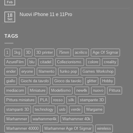
Disponibile
Feb
Nessun
in
commento
negozio
su
la
Nuovi iPhone 11 e 11Pro
18
Diamo
nuovissima
il
Set
Artillery
Nessun
benvenuto
Sidewinder
commento
ad
su
X4
Eryone
Nuovi
PRO
TAGS
iPhone
11
e
11Pro
1
1kg
3D
3D printer
75mm
acrilico
Age Of Sigmar
AzureFilm
blu
citadel
Collezionismo.
colore
creality
ender
eryone
filamento
funko pop
Games Workshop
giallo
Giochi da tavolo
Gioco da tavolo
glitter
Hobby
mediacom
Miniature
Modellismo
new4k
nuovo
Pittura
Pittura miniature
PLA
rosso
silk
stampante 3D
stampanti 3D
technology
usb
verde
Wargame
Warhammer
warhammer4k
Warhammer 40k
Warhammer 40000
Warhammer Age Of Sigmar
wireless