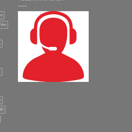
m
Film
e
o
e
3D