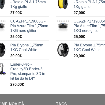
- Rotolo PLA 1,75mm
- Rotolo PLA 1,7
1Kg giallo
1Kg giallo
27,00
€
27,00
€
CCAZFP1719005G -
CCAZFP1719005G
Pla AzureFilm 1,75mm
Pla AzureFilm 1,
1KG nero glitter
1KG nero glitter
25,00
€
25,00
€
Pla Eryone 1,75mm
Pla Eryone 1,75m
1KG Cool White
1KG Cool White
20,00
€
20,00
€
Ender-3Pro -
Creality3D Ender-3
Pro, stampante 3D in
kit fai da te DIY
270,00
€
TIME NOVITÀ
TAGS