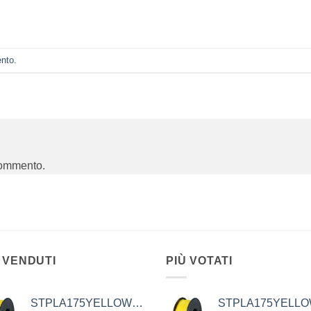
ento
.
commento.
 VENDUTI
PIÙ VOTATI
STPLA175YELLOW1KG
STPLA175YELL