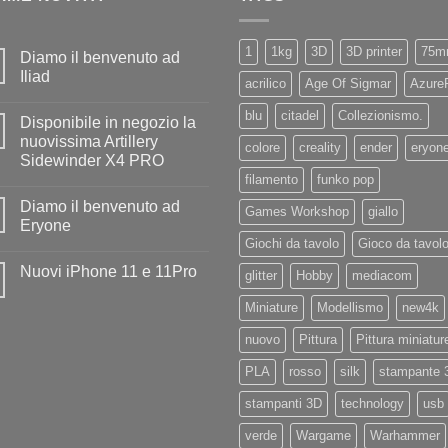
1
1kg
3D
3D printer
75m
Diamo il benvenuto ad
Iliad
acrilico
Age Of Sigmar
Azure
Nessun
commento
blu
citadel
Collezionismo.
Disponibile in negozio la
su
Diamo
nuovissima Artillery
colore
creality
ender
eryon
il
Sidewinder X4 PRO
benvenuto
ad
filamento
funko pop
Nessun
Iliad
commento
Diamo il benvenuto ad
su
Games Workshop
giallo
Disponibile
Eryone
in
Giochi da tavolo
Gioco da tavol
negozio
Nessun
la
commento
Nuovi iPhone 11 e 11Pro
nuovissima
su
glitter
Hobby
mediacom
Artillery
Diamo
Nessun
Sidewinder
il
commento
Miniature
Modellismo
new4k
X4
benvenuto
su
PRO
ad
Nuovi
Eryone
nuovo
Pittura
Pittura miniatur
iPhone
11
e
PLA
rosso
silk
stampante 
11Pro
stampanti 3D
technology
usb
verde
Wargame
Warhammer