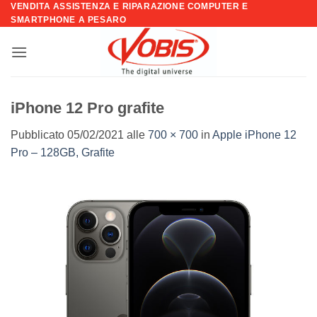
VENDITA ASSISTENZA E RIPARAZIONE COMPUTER E
Salta
SMARTPHONE A PESARO
ai
contenuti
iPhone 12 Pro grafite
Pubblicato
05/02/2021
alle
700 × 700
in
Apple iPhone 12
Pro – 128GB, Grafite