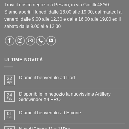
Trovi il nostro negozio a Pesaro, in via Giolitti 48/50.
Siamo aperti il lunedì dalle 16.00 alle 19.00, dal martedì al
venerdì dalle 9.00 alle 12.30 e dalle 16.00 alle 19.00 ed il
sabato dalle 9.00 alle 12.30
ULTIME NOVITÀ
Diamo il benvenuto ad Iliad
22
Apr
Nessun
commento
su
Disponibile in negozio la nuovissima Artillery
24
Diamo
il
Feb
Sidewinder X4 PRO
benvenuto
Nessun
ad
commento
Iliad
Diamo il benvenuto ad Eryone
su
01
Disponibile
Feb
Nessun
in
commento
negozio
su
la