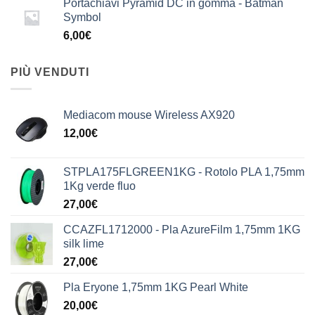
Portachiavi Pyramid DC in gomma - Batman
Symbol
6,00
€
PIÙ VENDUTI
Mediacom mouse Wireless AX920
12,00
€
STPLA175FLGREEN1KG - Rotolo PLA 1,75mm
1Kg verde fluo
27,00
€
CCAZFL1712000 - Pla AzureFilm 1,75mm 1KG
silk lime
27,00
€
Pla Eryone 1,75mm 1KG Pearl White
20,00
€