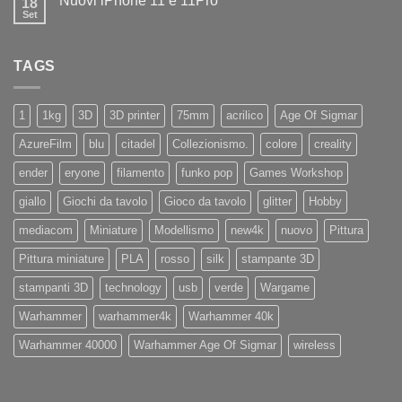
Nuovi iPhone 11 e 11Pro
18
Diamo
nuovissima
il
Set
Artillery
Nessun
benvenuto
Sidewinder
commento
ad
su
X4
Eryone
Nuovi
PRO
TAGS
iPhone
11
e
11Pro
1
1kg
3D
3D printer
75mm
acrilico
Age Of Sigmar
AzureFilm
blu
citadel
Collezionismo.
colore
creality
ender
eryone
filamento
funko pop
Games Workshop
giallo
Giochi da tavolo
Gioco da tavolo
glitter
Hobby
mediacom
Miniature
Modellismo
new4k
nuovo
Pittura
Pittura miniature
PLA
rosso
silk
stampante 3D
stampanti 3D
technology
usb
verde
Wargame
Warhammer
warhammer4k
Warhammer 40k
Warhammer 40000
Warhammer Age Of Sigmar
wireless