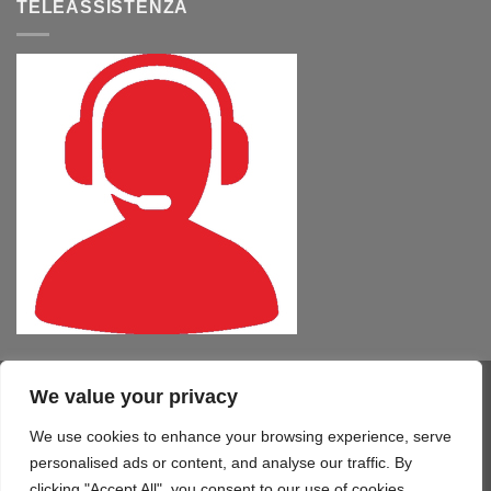
TELEASSISTENZA
We value your privacy
Visa
PayPal
MasterCard
Cash
CartaSi
American
On
Express
We use cookies to enhance your browsing experience, serve
COMPUTER – TABLET – SMARTPHONE
SOFTWARE
SERVIZI
Delivery
STAMPA 3D
TELEFONIA
CONTATTI
personalised ads or content, and analyse our traffic. By
Copyright 2026 ©
Mono Informatica S.r.l.c.r.
clicking "Accept All", you consent to our use of cookies.