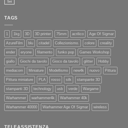
il
Set
Artillery
Nessun
benvenuto
Sidewinder
commento
ad
su
X4
Eryone
Nuovi
PRO
TAGS
iPhone
11
e
11Pro
1
1kg
3D
3D printer
75mm
acrilico
Age Of Sigmar
AzureFilm
blu
citadel
Collezionismo.
colore
creality
ender
eryone
filamento
funko pop
Games Workshop
giallo
Giochi da tavolo
Gioco da tavolo
glitter
Hobby
mediacom
Miniature
Modellismo
new4k
nuovo
Pittura
Pittura miniature
PLA
rosso
silk
stampante 3D
stampanti 3D
technology
usb
verde
Wargame
Warhammer
warhammer4k
Warhammer 40k
Warhammer 40000
Warhammer Age Of Sigmar
wireless
TELEASSISTENZA