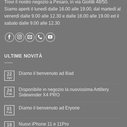
Trovi il nostro negozio a Pesaro, in via Giolitti 48/50.
Siamo aperti il lunedì dalle 16.00 alle 19.00, dal martedì al
venerdì dalle 9.00 alle 12.30 e dalle 16.00 alle 19.00 ed il
sabato dalle 9.00 alle 12.30
ULTIME NOVITÀ
Diamo il benvenuto ad Iliad
22
Apr
Nessun
commento
su
Disponibile in negozio la nuovissima Artillery
24
Diamo
il
Feb
Sidewinder X4 PRO
benvenuto
Nessun
ad
commento
Iliad
Diamo il benvenuto ad Eryone
su
01
Disponibile
Feb
Nessun
in
commento
negozio
su
la
Nuovi iPhone 11 e 11Pro
18
Diamo
nuovissima