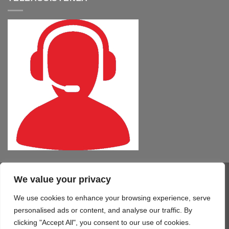
We value your privacy
Visa
PayPal
MasterCard
Cash
CartaSi
American
On
Express
We use cookies to enhance your browsing experience, serve
COMPUTER – TABLET – SMARTPHONE
SOFTWARE
SERVIZI
Delivery
STAMPA 3D
TELEFONIA
CONTATTI
personalised ads or content, and analyse our traffic. By
Copyright 2026 ©
Mono Informatica S.r.l.c.r.
clicking "Accept All", you consent to our use of cookies.