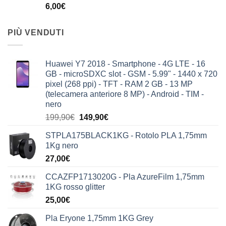
6,00
€
PIÙ VENDUTI
Huawei Y7 2018 - Smartphone - 4G LTE - 16
GB - microSDXC slot - GSM - 5.99" - 1440 x 720
pixel (268 ppi) - TFT - RAM 2 GB - 13 MP
(telecamera anteriore 8 MP) - Android - TIM -
nero
Il
Il
199,90
€
149,90
€
prezzo
prezzo
STPLA175BLACK1KG - Rotolo PLA 1,75mm
originale
attuale
1Kg nero
era:
è:
27,00
€
199,90€.
149,90€.
CCAZFP1713020G - Pla AzureFilm 1,75mm
1KG rosso glitter
25,00
€
Pla Eryone 1,75mm 1KG Grey