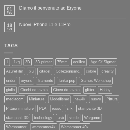
Nessun
ad
commento
Iliad
Diamo il benvenuto ad Eryone
su
01
Disponibile
Feb
Nessun
in
commento
negozio
su
la
Nuovi iPhone 11 e 11Pro
18
Diamo
nuovissima
il
Set
Artillery
Nessun
benvenuto
Sidewinder
commento
ad
su
X4
Eryone
Nuovi
PRO
TAGS
iPhone
11
e
11Pro
1
1kg
3D
3D printer
75mm
acrilico
Age Of Sigmar
AzureFilm
blu
citadel
Collezionismo.
colore
creality
ender
eryone
filamento
funko pop
Games Workshop
giallo
Giochi da tavolo
Gioco da tavolo
glitter
Hobby
mediacom
Miniature
Modellismo
new4k
nuovo
Pittura
Pittura miniature
PLA
rosso
silk
stampante 3D
stampanti 3D
technology
usb
verde
Wargame
Warhammer
warhammer4k
Warhammer 40k