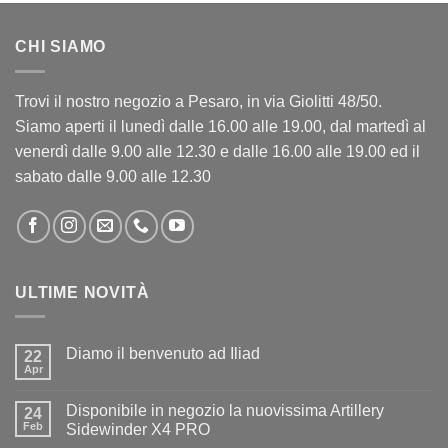
CHI SIAMO
Trovi il nostro negozio a Pesaro, in via Giolitti 48/50.
Siamo aperti il lunedì dalle 16.00 alle 19.00, dal martedì al
venerdì dalle 9.00 alle 12.30 e dalle 16.00 alle 19.00 ed il
sabato dalle 9.00 alle 12.30
ULTIME NOVITÀ
Diamo il benvenuto ad Iliad
22
Apr
Nessun
commento
su
Disponibile in negozio la nuovissima Artillery
24
Diamo
il
Feb
Sidewinder X4 PRO
benvenuto