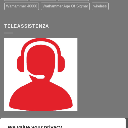
Warhammer 40000
Warhammer Age Of Sigmar
wireless
TELEASSISTENZA
We value your privacy
Visa
PayPal
MasterCard
Cash
CartaSi
American