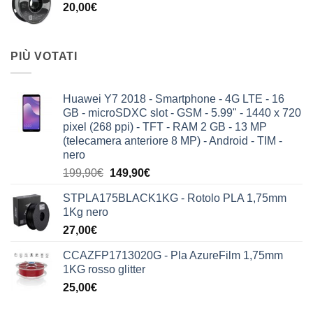
20,00
€
PIÙ VOTATI
Huawei Y7 2018 - Smartphone - 4G LTE - 16
GB - microSDXC slot - GSM - 5.99" - 1440 x 720
pixel (268 ppi) - TFT - RAM 2 GB - 13 MP
(telecamera anteriore 8 MP) - Android - TIM -
nero
Il
Il
199,90
€
149,90
€
prezzo
prezzo
STPLA175BLACK1KG - Rotolo PLA 1,75mm
originale
attuale
1Kg nero
era:
è:
27,00
€
199,90€.
149,90€.
CCAZFP1713020G - Pla AzureFilm 1,75mm
1KG rosso glitter
25,00
€