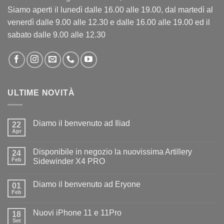
Siamo aperti il lunedì dalle 16.00 alle 19.00, dal martedì al
venerdì dalle 9.00 alle 12.30 e dalle 16.00 alle 19.00 ed il
sabato dalle 9.00 alle 12.30
ULTIME NOVITÀ
Diamo il benvenuto ad Iliad
22
Apr
Nessun
commento
su
Disponibile in negozio la nuovissima Artillery
24
Diamo
il
Feb
Sidewinder X4 PRO
benvenuto
Nessun
ad
commento
Iliad
Diamo il benvenuto ad Eryone
su
01
Disponibile
Feb
Nessun
in
commento
negozio
su
la
Nuovi iPhone 11 e 11Pro
18
Diamo
nuovissima
il
Set
Artillery
Nessun