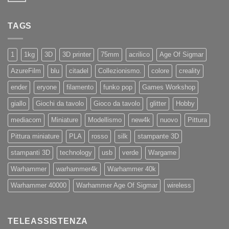
benvenuto
Sidewinder
commento
ad
su
X4
Eryone
Nuovi
PRO
TAGS
iPhone
11
e
11Pro
1
1kg
3D
3D printer
75mm
acrilico
Age Of Sigmar
AzureFilm
blu
citadel
Collezionismo.
colore
creality
ender
eryone
filamento
funko pop
Games Workshop
giallo
Giochi da tavolo
Gioco da tavolo
glitter
Hobby
mediacom
Miniature
Modellismo
new4k
nuovo
Pittura
Pittura miniature
PLA
rosso
silk
stampante 3D
stampanti 3D
technology
usb
verde
Wargame
Warhammer
warhammer4k
Warhammer 40k
Warhammer 40000
Warhammer Age Of Sigmar
wireless
TELEASSISTENZA