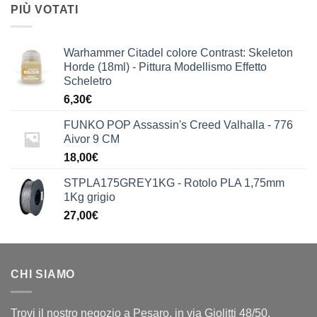
PIÙ VOTATI
Warhammer Citadel colore Contrast: Skeleton
Horde (18ml) - Pittura Modellismo Effetto
Scheletro
6,30
€
FUNKO POP Assassin's Creed Valhalla - 776
Aivor 9 CM
18,00
€
STPLA175GREY1KG - Rotolo PLA 1,75mm
1Kg grigio
27,00
€
CHI SIAMO
Trovi il nostro negozio a Pesaro, in via Giolitti 48/50.