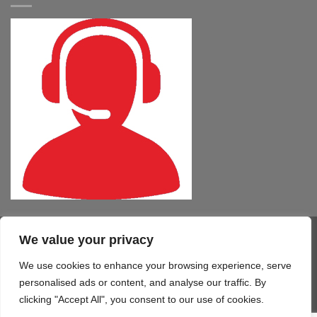
We value your privacy
Visa
PayPal
MasterCard
Cash
CartaSi
American
On
Express
We use cookies to enhance your browsing experience, serve
COMPUTER – TABLET – SMARTPHONE
SOFTWARE
SERVIZI
Delivery
STAMPA 3D
TELEFONIA
CONTATTI
personalised ads or content, and analyse our traffic. By
Copyright 2026 ©
Mono Informatica S.r.l.c.r.
clicking "Accept All", you consent to our use of cookies.
Via Giolitti, 48/50 - 61122 Pesaro (PU) T. 0721.414499 F.