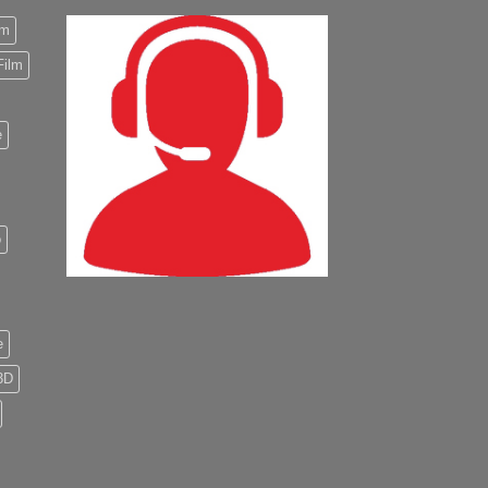
m
Film
e
o
e
3D