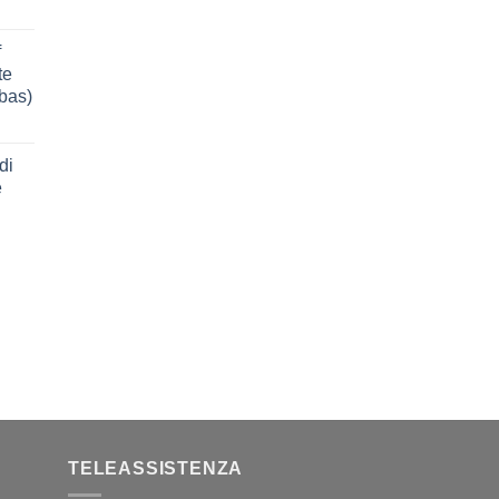
f
te
bbas)
di
e
TELEASSISTENZA