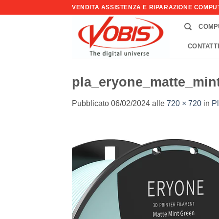
Salta
VENDITA ASSISTENZA E RIPARAZIONE COMP
ai
COMP
contenuti
CONTATT
pla_eryone_matte_min
Pubblicato
06/02/2024
alle
720 × 720
in
P