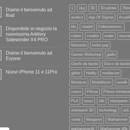
1
1kg
3D
3D printer
75m
Diamo il benvenuto ad
Iliad
acrilico
Age Of Sigmar
Azure
Nessun
commento
blu
citadel
Collezionismo.
Disponibile in negozio la
su
Diamo
nuovissima Artillery
colore
creality
ender
eryon
il
Sidewinder X4 PRO
benvenuto
ad
filamento
funko pop
Nessun
Iliad
commento
Diamo il benvenuto ad
su
Games Workshop
giallo
Disponibile
Eryone
in
Giochi da tavolo
Gioco da tavol
negozio
Nessun
la
commento
Nuovi iPhone 11 e 11Pro
nuovissima
su
glitter
Hobby
mediacom
Artillery
Diamo
Nessun
Sidewinder
il
commento
Miniature
Modellismo
new4k
X4
benvenuto
su
PRO
ad
Nuovi
Eryone
nuovo
Pittura
Pittura miniatur
iPhone
11
e
PLA
rosso
silk
stampante 
11Pro
stampanti 3D
technology
usb
verde
Wargame
Warhammer
warhammer4k
Warhammer 40k