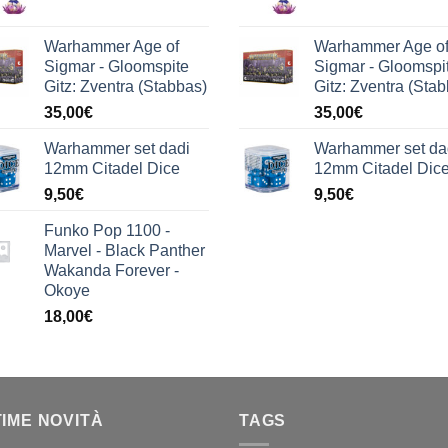
Warhammer Age of
Warhammer Age o
Sigmar - Gloomspite
Sigmar - Gloomspi
Gitz: Zventra (Stabbas)
Gitz: Zventra (Sta
35,00
€
35,00
€
Warhammer set dadi
Warhammer set da
12mm Citadel Dice
12mm Citadel Dic
9,50
€
9,50
€
Funko Pop 1100 -
Marvel - Black Panther
Wakanda Forever -
Okoye
18,00
€
TIME NOVITÀ
TAGS