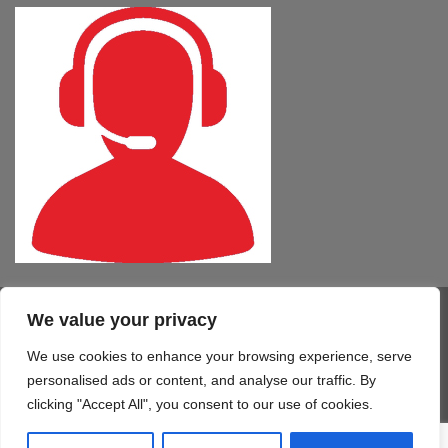
We value your privacy
Visa
PayPal
MasterCard
Cash
CartaSi
American
On
Express
We use cookies to enhance your browsing experience, serve
COMPUTER – TABLET – SMARTPHONE
SOFTWARE
SERVIZI
Delivery
STAMPA 3D
TELEFONIA
CONTATTI
personalised ads or content, and analyse our traffic. By
Copyright 2026 ©
Mono Informatica S.r.l.c.r.
clicking "Accept All", you consent to our use of cookies.
Via Giolitti, 48/50 - 61122 Pesaro (PU) T. 0721.414499 F.
0721.1921940 - P.IVA 02515170419