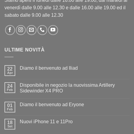
Siamo aperti il lunedì dalle 16.00 alle 19.00, dal martedì al
venerdì dalle 9.00 alle 12.30 e dalle 16.00 alle 19.00 ed il
sabato dalle 9.00 alle 12.30
ULTIME NOVITÀ
Diamo il benvenuto ad Iliad
22
Apr
Nessun
commento
su
Disponibile in negozio la nuovissima Artillery
24
Diamo
il
Feb
Sidewinder X4 PRO
benvenuto
Nessun
ad
commento
Iliad
Diamo il benvenuto ad Eryone
su
01
Disponibile
Feb
Nessun
in
commento
negozio
su
la
Nuovi iPhone 11 e 11Pro
18
Diamo
nuovissima
il
Set
Artillery
Nessun
benvenuto
Sidewinder
commento
ad