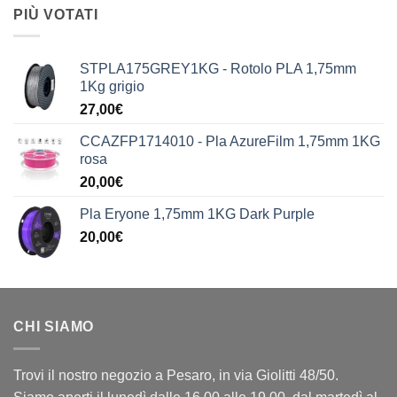
PIÙ VOTATI
STPLA175GREY1KG - Rotolo PLA 1,75mm
1Kg grigio
27,00
€
CCAZFP1714010 - Pla AzureFilm 1,75mm 1KG
rosa
20,00
€
Pla Eryone 1,75mm 1KG Dark Purple
20,00
€
CHI SIAMO
Trovi il nostro negozio a Pesaro, in via Giolitti 48/50.