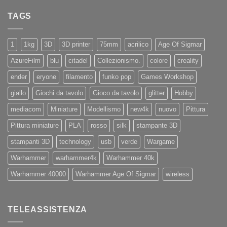
su
X4
Eryone
Nuovi
PRO
TAGS
iPhone
11
e
11Pro
1
1kg
3D
3D printer
75mm
acrilico
Age Of Sigmar
AzureFilm
blu
citadel
Collezionismo.
colore
creality
ender
eryone
filamento
funko pop
Games Workshop
giallo
Giochi da tavolo
Gioco da tavolo
glitter
Hobby
mediacom
Miniature
Modellismo
new4k
nuovo
Pittura
Pittura miniature
PLA
rosso
silk
stampante 3D
stampanti 3D
technology
usb
verde
Wargame
Warhammer
warhammer4k
Warhammer 40k
Warhammer 40000
Warhammer Age Of Sigmar
wireless
TELEASSISTENZA