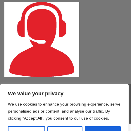
We value your privacy
Visa
PayPal
MasterCard
Cash
CartaSi
American
On
Express
We use cookies to enhance your browsing experience, serve
COMPUTER – TABLET – SMARTPHONE
SOFTWARE
SERVIZI
Delivery
STAMPA 3D
TELEFONIA
CONTATTI
personalised ads or content, and analyse our traffic. By
Copyright 2026 ©
Mono Informatica S.r.l.c.r.
clicking "Accept All", you consent to our use of cookies.
Via Giolitti, 48/50 - 61122 Pesaro (PU) T. 0721.414499 F.
0721.1921940 - P.IVA 02515170419