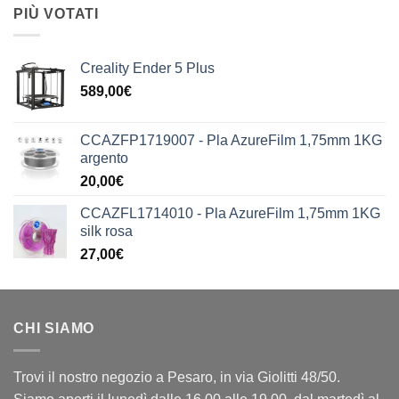
PIÙ VOTATI
Creality Ender 5 Plus
589,00
€
CCAZFP1719007 - Pla AzureFilm 1,75mm 1KG
argento
20,00
€
CCAZFL1714010 - Pla AzureFilm 1,75mm 1KG
silk rosa
27,00
€
CHI SIAMO
Trovi il nostro negozio a Pesaro, in via Giolitti 48/50.