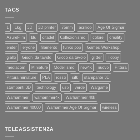
su
X4
Eryone
Nuovi
PRO
TAGS
iPhone
11
e
11Pro
1
1kg
3D
3D printer
75mm
acrilico
Age Of Sigmar
AzureFilm
blu
citadel
Collezionismo.
colore
creality
ender
eryone
filamento
funko pop
Games Workshop
giallo
Giochi da tavolo
Gioco da tavolo
glitter
Hobby
mediacom
Miniature
Modellismo
new4k
nuovo
Pittura
Pittura miniature
PLA
rosso
silk
stampante 3D
stampanti 3D
technology
usb
verde
Wargame
Warhammer
warhammer4k
Warhammer 40k
Warhammer 40000
Warhammer Age Of Sigmar
wireless
TELEASSISTENZA