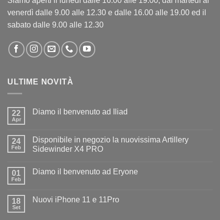
Siamo aperti il lunedì dalle 16.00 alle 19.00, dal martedì al
venerdì dalle 9.00 alle 12.30 e dalle 16.00 alle 19.00 ed il
sabato dalle 9.00 alle 12.30
ULTIME NOVITÀ
Diamo il benvenuto ad Iliad
22
Apr
Nessun
commento
su
Disponibile in negozio la nuovissima Artillery
24
Diamo
il
Feb
Sidewinder X4 PRO
benvenuto
Nessun
ad
commento
Iliad
Diamo il benvenuto ad Eryone
su
01
Disponibile
Feb
Nessun
in
commento
negozio
su
la
Nuovi iPhone 11 e 11Pro
18
Diamo
nuovissima
il
Set
Artillery
Nessun
benvenuto
Sidewinder
commento
ad