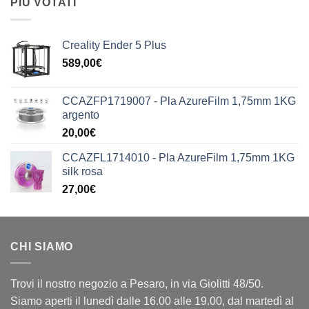
PIÙ VOTATI
Creality Ender 5 Plus
589,00
€
CCAZFP1719007 - Pla AzureFilm 1,75mm 1KG
argento
20,00
€
CCAZFL1714010 - Pla AzureFilm 1,75mm 1KG
silk rosa
27,00
€
CHI SIAMO
Trovi il nostro negozio a Pesaro, in via Giolitti 48/50.
Siamo aperti il lunedì dalle 16.00 alle 19.00, dal martedì al