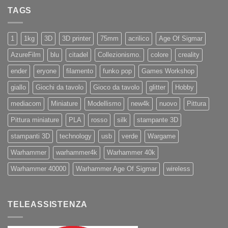
Eryone
Nuovi
PRO
TAGS
iPhone
11
e
11Pro
1
1kg
3D
3D printer
75mm
acrilico
Age Of Sigmar
AzureFilm
blu
citadel
Collezionismo.
colore
creality
ender
eryone
filamento
funko pop
Games Workshop
giallo
Giochi da tavolo
Gioco da tavolo
glitter
Hobby
mediacom
Miniature
Modellismo
new4k
nuovo
Pittura
Pittura miniature
PLA
rosso
silk
stampante 3D
stampanti 3D
technology
usb
verde
Wargame
Warhammer
warhammer4k
Warhammer 40k
Warhammer 40000
Warhammer Age Of Sigmar
wireless
TELEASSISTENZA