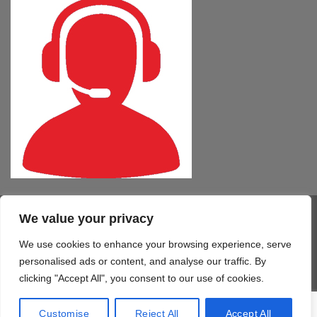
We value your privacy
Visa
PayPal
MasterCard
Cash
CartaSi
American
On
Express
We use cookies to enhance your browsing experience, serve
COMPUTER – TABLET – SMARTPHONE
SOFTWARE
SERVIZI
Delivery
STAMPA 3D
TELEFONIA
CONTATTI
personalised ads or content, and analyse our traffic. By
Copyright 2026 ©
Mono Informatica S.r.l.c.r.
clicking "Accept All", you consent to our use of cookies.
Via Giolitti, 48/50 - 61122 Pesaro (PU) T. 0721.414499 F.
0721.1921940 - P.IVA 02515170419
Customise
Reject All
Accept All