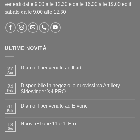
venerdì dalle 9.00 alle 12.30 e dalle 16.00 alle 19.00 ed il
sabato dalle 9.00 alle 12.30
ULTIME NOVITÀ
Diamo il benvenuto ad Iliad
22
Apr
Nessun
commento
su
Disponibile in negozio la nuovissima Artillery
24
Diamo
il
Feb
Sidewinder X4 PRO
benvenuto
Nessun
ad
commento
Iliad
Diamo il benvenuto ad Eryone
su
01
Disponibile
Feb
Nessun
in
commento
negozio
su
la
Nuovi iPhone 11 e 11Pro
18
Diamo
nuovissima
il
Set
Artillery
Nessun
benvenuto
Sidewinder
commento
ad
su
X4