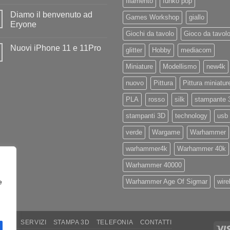
filamento
funko pop
Nessun
Iliad
commento
Diamo il benvenuto ad
su
Games Workshop
giallo
Disponibile
Eryone
in
Giochi da tavolo
Gioco da tavol
negozio
Nessun
la
commento
Nuovi iPhone 11 e 11Pro
nuovissima
su
glitter
Hobby
mediacom
Artillery
Diamo
Nessun
Sidewinder
il
commento
Miniature
Modellismo
new4k
X4
benvenuto
su
PRO
ad
Nuovi
Eryone
nuovo
Pittura
Pittura miniatur
iPhone
11
e
PLA
rosso
silk
stampante 
11Pro
stampanti 3D
technology
usb
verde
Wargame
Warhammer
warhammer4k
Warhammer 40k
Warhammer 40000
Warhammer Age Of Sigmar
wire
e
ARE
SERVIZI
STAMPA 3D
TELEFONIA
CONTATTI