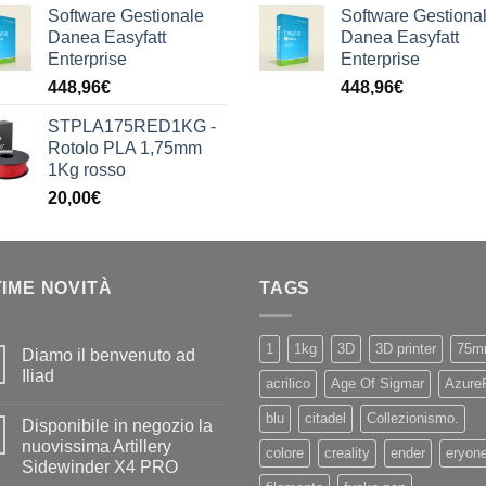
Software Gestionale
Software Gestiona
Danea Easyfatt
Danea Easyfatt
Enterprise
Enterprise
448,96
€
448,96
€
STPLA175RED1KG -
Rotolo PLA 1,75mm
1Kg rosso
20,00
€
TIME NOVITÀ
TAGS
1
1kg
3D
3D printer
75m
Diamo il benvenuto ad
Iliad
acrilico
Age Of Sigmar
Azure
Nessun
commento
blu
citadel
Collezionismo.
Disponibile in negozio la
su
Diamo
nuovissima Artillery
colore
creality
ender
eryon
il
Sidewinder X4 PRO
benvenuto
ad