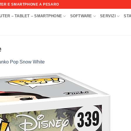
UTER E SMARTPHONE A PESARO
UTER – TABLET – SMARTPHONE
SOFTWARE
SERVIZI
ST
I
e
unko Pop Snow White