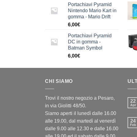
Portachiavi Pyramid
Nintendo Mario Kart in
gomma - Mario Drift
6,00
€
Portachiavi Pyramid
DC in gomma -
Batman Symbol
6,00
€
CHI SIAMO
UL
Trovi il nostro negozio a Pesaro,
22
in via Giolitti 48/50.
Apr
Siamo aperti il lunedì dalle 16.00
alle 19.00, dal martedì al venerdì
24
Feb
dalle 9.00 alle 12.30 e dalle 16.00
alle 19.00 ed il sabato dalle 9.00