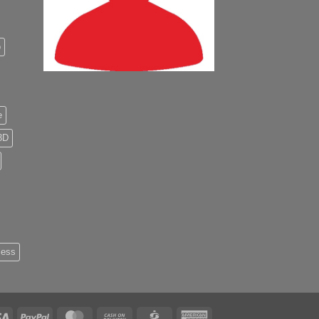
o
e
3D
less
Visa
PayPal
MasterCard
Cash
CartaSi
American