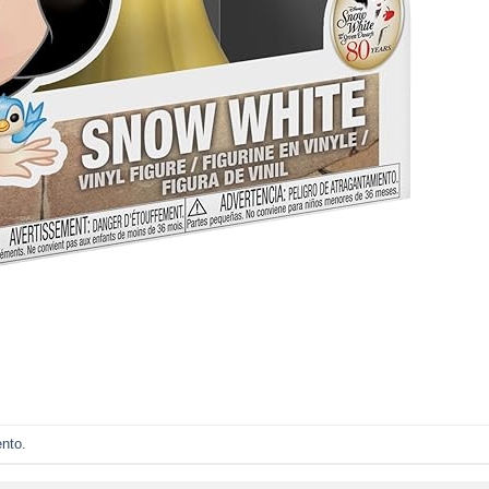
ento
.