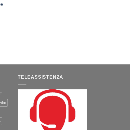
le
TELEASSISTENZA
m
Film
e