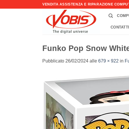
Salta
VENDITA ASSISTENZA E RIPARAZIONE COMP
ai
COMP
contenuti
CONTATT
Funko Pop Snow Whit
Pubblicato
26/02/2024
alle
679 × 922
in
F