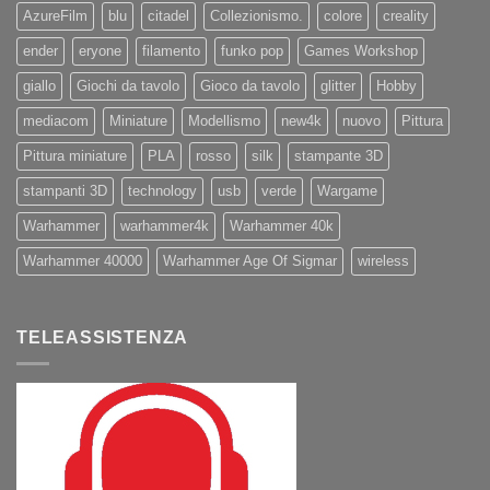
AzureFilm
blu
citadel
Collezionismo.
colore
creality
ender
eryone
filamento
funko pop
Games Workshop
giallo
Giochi da tavolo
Gioco da tavolo
glitter
Hobby
mediacom
Miniature
Modellismo
new4k
nuovo
Pittura
Pittura miniature
PLA
rosso
silk
stampante 3D
stampanti 3D
technology
usb
verde
Wargame
Warhammer
warhammer4k
Warhammer 40k
Warhammer 40000
Warhammer Age Of Sigmar
wireless
TELEASSISTENZA