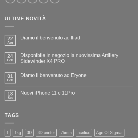
ULTIME NOVITÀ
Diamo il benvenuto ad Iliad
22
Apr
Nessun
commento
su
Disponibile in negozio la nuovissima Artillery
24
Diamo
il
Feb
Sidewinder X4 PRO
benvenuto
Nessun
ad
commento
Iliad
Diamo il benvenuto ad Eryone
su
01
Disponibile
Feb
Nessun
in
commento
negozio
su
la
Nuovi iPhone 11 e 11Pro
18
Diamo
nuovissima
il
Set
Artillery
Nessun
benvenuto
Sidewinder
commento
ad
su
X4
Eryone
Nuovi
PRO
TAGS
iPhone
11
e
11Pro
1
1kg
3D
3D printer
75mm
acrilico
Age Of Sigmar