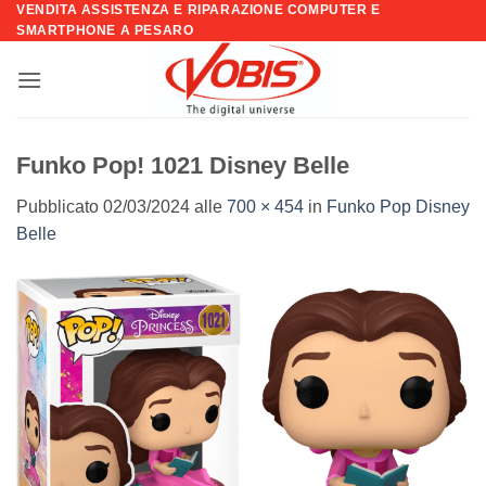
VENDITA ASSISTENZA E RIPARAZIONE COMPUTER E
Salta
SMARTPHONE A PESARO
ai
contenuti
Funko Pop! 1021 Disney Belle
Pubblicato
02/03/2024
alle
700 × 454
in
Funko Pop Disney
Belle