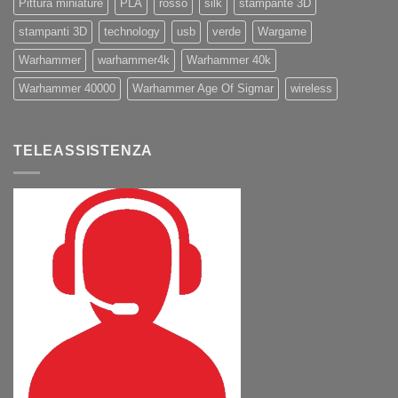
Pittura miniature
PLA
rosso
silk
stampante 3D
stampanti 3D
technology
usb
verde
Wargame
Warhammer
warhammer4k
Warhammer 40k
Warhammer 40000
Warhammer Age Of Sigmar
wireless
TELEASSISTENZA