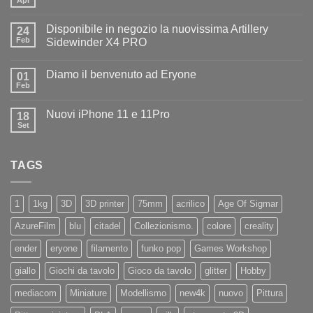
Nessun
commento
su
Disponibile in negozio la nuovissima Artillery
24
Diamo
il
Feb
Sidewinder X4 PRO
benvenuto
Nessun
ad
commento
Iliad
Diamo il benvenuto ad Eryone
su
01
Disponibile
Feb
Nessun
in
commento
negozio
su
la
Nuovi iPhone 11 e 11Pro
18
Diamo
nuovissima
il
Set
Artillery
Nessun
benvenuto
Sidewinder
commento
ad
su
X4
Eryone
Nuovi
PRO
TAGS
iPhone
11
e
11Pro
1
1kg
3D
3D printer
75mm
acrilico
Age Of Sigmar
AzureFilm
blu
citadel
Collezionismo.
colore
creality
ender
eryone
filamento
funko pop
Games Workshop
giallo
Giochi da tavolo
Gioco da tavolo
glitter
Hobby
mediacom
Miniature
Modellismo
new4k
nuovo
Pittura