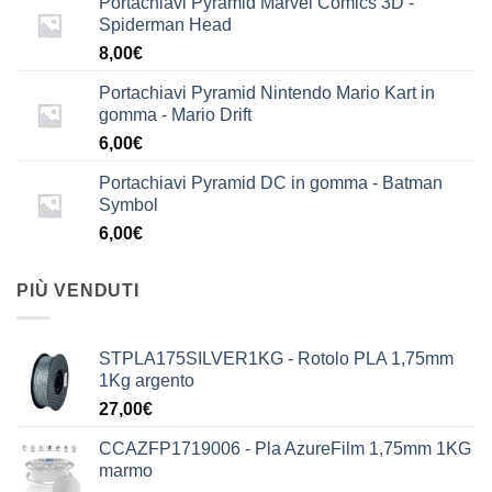
Portachiavi Pyramid Marvel Comics 3D -
Spiderman Head
8,00
€
Portachiavi Pyramid Nintendo Mario Kart in
gomma - Mario Drift
6,00
€
Portachiavi Pyramid DC in gomma - Batman
Symbol
6,00
€
PIÙ VENDUTI
STPLA175SILVER1KG - Rotolo PLA 1,75mm
1Kg argento
27,00
€
CCAZFP1719006 - Pla AzureFilm 1,75mm 1KG
marmo