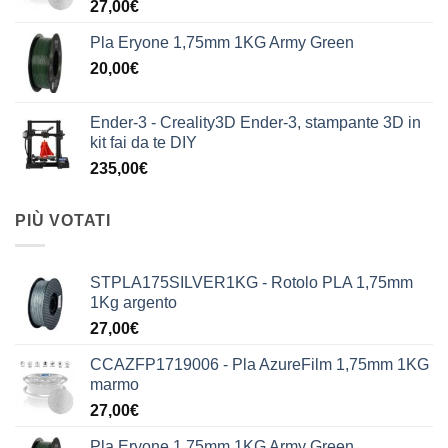
27,00
€
Pla Eryone 1,75mm 1KG Army Green
20,00
€
Ender-3 - Creality3D Ender-3, stampante 3D in
kit fai da te DIY
235,00
€
PIÙ VOTATI
STPLA175SILVER1KG - Rotolo PLA 1,75mm
1Kg argento
27,00
€
CCAZFP1719006 - Pla AzureFilm 1,75mm 1KG
marmo
27,00
€
Pla Eryone 1,75mm 1KG Army Green