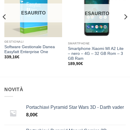
dei
dei
desideri
desideri
ESAURITO
ESAURITO
GESTIONALI
SMARTPHONE
Software Gestionale Danea
Smartphone Xiaomi MI A2 Lite
Easyfatt Enterprise One
– nero – 4G – 32 GB Rom – 3
339,16
€
GB Ram
189,90
€
NOVITÀ
Portachiavi Pyramid Star Wars 3D - Darth vader
8,00
€