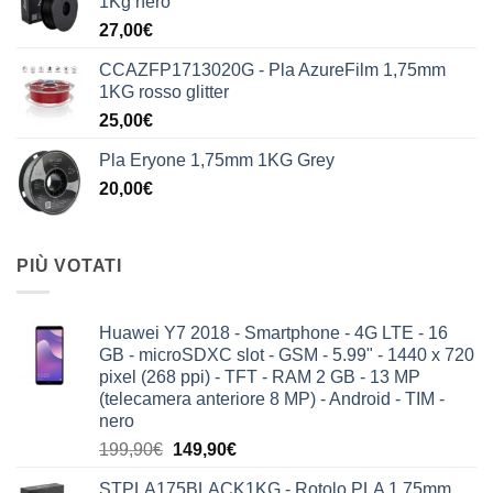
1Kg nero
era:
è:
27,00
€
199,90€.
149,90€.
CCAZFP1713020G - Pla AzureFilm 1,75mm
1KG rosso glitter
25,00
€
Pla Eryone 1,75mm 1KG Grey
20,00
€
PIÙ VOTATI
Huawei Y7 2018 - Smartphone - 4G LTE - 16
GB - microSDXC slot - GSM - 5.99" - 1440 x 720
pixel (268 ppi) - TFT - RAM 2 GB - 13 MP
(telecamera anteriore 8 MP) - Android - TIM -
nero
Il
Il
199,90
€
149,90
€
prezzo
prezzo
STPLA175BLACK1KG - Rotolo PLA 1,75mm