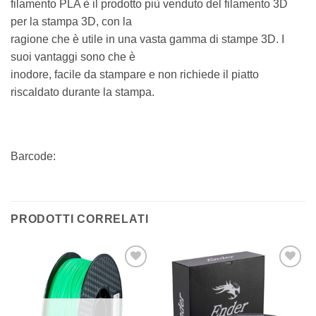
filamento PLA è il prodotto più venduto del filamento 3D
per la stampa 3D, con la
ragione che è utile in una vasta gamma di stampe 3D. I
suoi vantaggi sono che è
inodore, facile da stampare e non richiede il piatto
riscaldato durante la stampa.
Barcode:
PRODOTTI CORRELATI
Aggiungi
Aggiungi
alla lista
alla lista
dei
dei
desideri
desideri