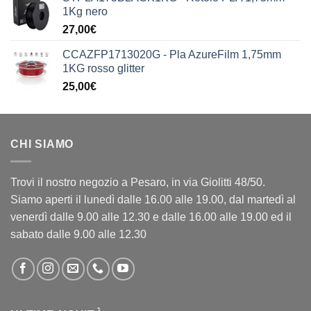
originale
attuale
1Kg nero
era:
è:
27,00
€
199,90€.
149,90€.
CCAZFP1713020G - Pla AzureFilm 1,75mm
1KG rosso glitter
25,00
€
CHI SIAMO
Trovi il nostro negozio a Pesaro, in via Giolitti 48/50.
Siamo aperti il lunedì dalle 16.00 alle 19.00, dal martedì al
venerdì dalle 9.00 alle 12.30 e dalle 16.00 alle 19.00 ed il
sabato dalle 9.00 alle 12.30