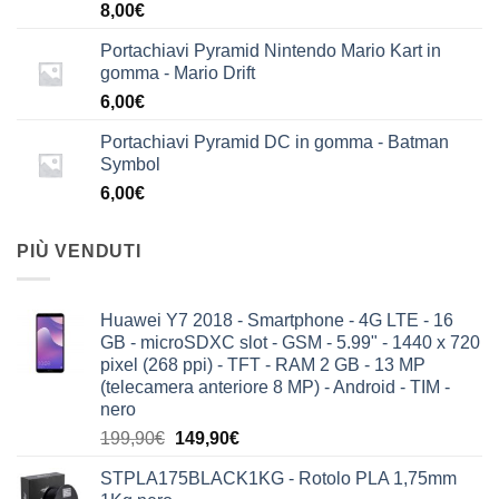
8,00
€
Portachiavi Pyramid Nintendo Mario Kart in
gomma - Mario Drift
6,00
€
Portachiavi Pyramid DC in gomma - Batman
Symbol
6,00
€
PIÙ VENDUTI
Huawei Y7 2018 - Smartphone - 4G LTE - 16
GB - microSDXC slot - GSM - 5.99" - 1440 x 720
pixel (268 ppi) - TFT - RAM 2 GB - 13 MP
(telecamera anteriore 8 MP) - Android - TIM -
nero
Il
Il
199,90
€
149,90
€
prezzo
prezzo
STPLA175BLACK1KG - Rotolo PLA 1,75mm
originale
attuale