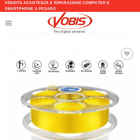
VENDITA ASSISTENZA E RIPARAZIONE COMPUTER E
Salta
SMARTPHONE A PESARO
ai
contenuti
Aggiungi
alla lista
dei
desideri