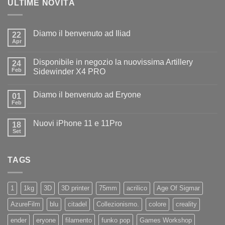
ULTIME NOVITÀ
Diamo il benvenuto ad Iliad
22
Apr
Nessun
commento
su
Disponibile in negozio la nuovissima Artillery
24
Diamo
il
Feb
Sidewinder X4 PRO
benvenuto
Nessun
ad
commento
Iliad
Diamo il benvenuto ad Eryone
su
01
Disponibile
Feb
Nessun
in
commento
negozio
su
la
Nuovi iPhone 11 e 11Pro
18
Diamo
nuovissima
il
Set
Artillery
Nessun
benvenuto
Sidewinder
commento
ad
su
X4
Eryone
Nuovi
PRO
TAGS
iPhone
11
e
11Pro
1
1kg
3D
3D printer
75mm
acrilico
Age Of Sigmar
AzureFilm
blu
citadel
Collezionismo.
colore
creality
ender
eryone
filamento
funko pop
Games Workshop