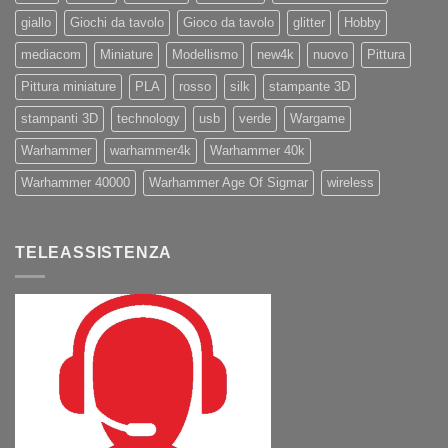
giallo
Giochi da tavolo
Gioco da tavolo
glitter
Hobby
mediacom
Miniature
Modellismo
new4k
nuovo
Pittura
Pittura miniature
PLA
rosso
silk
stampante 3D
stampanti 3D
technology
usb
verde
Wargame
Warhammer
warhammer4k
Warhammer 40k
Warhammer 40000
Warhammer Age Of Sigmar
wireless
TELEASSISTENZA