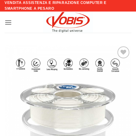
VENDITA ASSISTENZA E RIPARAZIONE COMPUTER E
Salta
SMARTPHONE A PESARO
ai
contenuti
Aggiungi
alla lista
dei
desideri