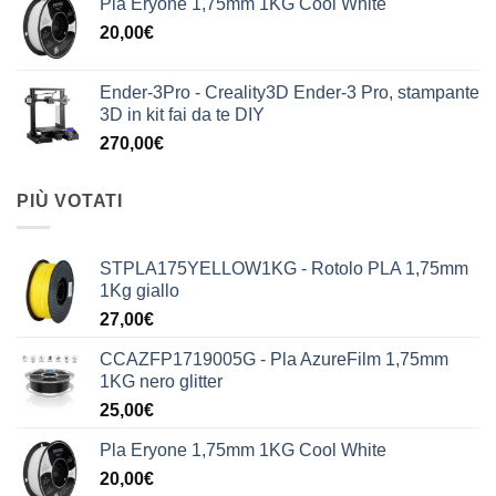
Pla Eryone 1,75mm 1KG Cool White
20,00
€
Ender-3Pro - Creality3D Ender-3 Pro, stampante
3D in kit fai da te DIY
270,00
€
PIÙ VOTATI
STPLA175YELLOW1KG - Rotolo PLA 1,75mm
1Kg giallo
27,00
€
CCAZFP1719005G - Pla AzureFilm 1,75mm
1KG nero glitter
25,00
€
Pla Eryone 1,75mm 1KG Cool White
20,00
€