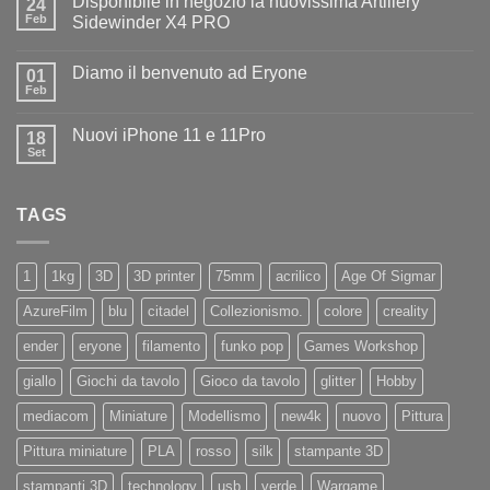
Disponibile in negozio la nuovissima Artillery
24
Diamo
il
Feb
Sidewinder X4 PRO
benvenuto
Nessun
ad
commento
Iliad
Diamo il benvenuto ad Eryone
su
01
Disponibile
Feb
Nessun
in
commento
negozio
su
la
Nuovi iPhone 11 e 11Pro
18
Diamo
nuovissima
il
Set
Artillery
Nessun
benvenuto
Sidewinder
commento
ad
su
X4
Eryone
Nuovi
PRO
TAGS
iPhone
11
e
11Pro
1
1kg
3D
3D printer
75mm
acrilico
Age Of Sigmar
AzureFilm
blu
citadel
Collezionismo.
colore
creality
ender
eryone
filamento
funko pop
Games Workshop
giallo
Giochi da tavolo
Gioco da tavolo
glitter
Hobby
mediacom
Miniature
Modellismo
new4k
nuovo
Pittura
Pittura miniature
PLA
rosso
silk
stampante 3D
stampanti 3D
technology
usb
verde
Wargame