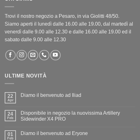
Trovi il nostro negozio a Pesaro, in via Giolitti 48/50.
Siamo aperti il lunedì dalle 16.00 alle 19.00, dal martedì al
venerdì dalle 9.00 alle 12.30 e dalle 16.00 alle 19.00 ed il
sabato dalle 9.00 alle 12.30
ULTIME NOVITÀ
Diamo il benvenuto ad Iliad
22
Apr
Nessun
commento
su
Disponibile in negozio la nuovissima Artillery
24
Diamo
il
Feb
Sidewinder X4 PRO
benvenuto
Nessun
ad
commento
Iliad
Diamo il benvenuto ad Eryone
su
01
Disponibile
Feb
Nessun