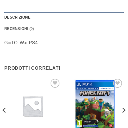
DESCRIZIONE
RECENSIONI (0)
God Of War PS4
PRODOTTI CORRELATI
Aggiungi
Aggiungi
alla lista
alla lista
dei
dei
desideri
desideri