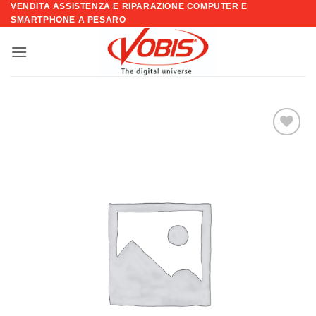
VENDITA ASSISTENZA E RIPARAZIONE COMPUTER E
Salta
SMARTPHONE A PESARO
ai
contenuti
Aggiungi
alla lista
dei
desideri