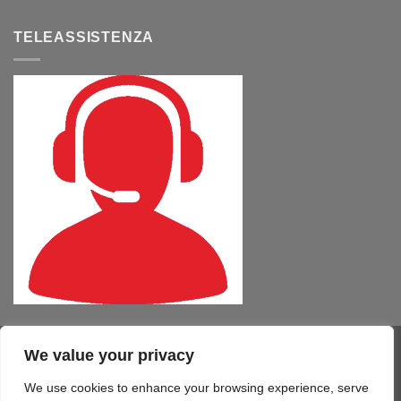
TELEASSISTENZA
We value your privacy
Visa
PayPal
MasterCard
Cash
CartaSi
American
On
Express
We use cookies to enhance your browsing experience, serve
COMPUTER – TABLET – SMARTPHONE
SOFTWARE
SERVIZI
Delivery