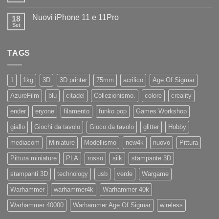
in
commento
negozio
su
la
Nuovi iPhone 11 e 11Pro
18
Diamo
nuovissima
il
Set
Artillery
Nessun
benvenuto
Sidewinder
commento
ad
su
X4
Eryone
Nuovi
PRO
TAGS
iPhone
11
e
11Pro
1
1kg
3D
3D printer
75mm
acrilico
Age Of Sigmar
AzureFilm
blu
citadel
Collezionismo.
colore
creality
ender
eryone
filamento
funko pop
Games Workshop
giallo
Giochi da tavolo
Gioco da tavolo
glitter
Hobby
mediacom
Miniature
Modellismo
new4k
nuovo
Pittura
Pittura miniature
PLA
rosso
silk
stampante 3D
stampanti 3D
technology
usb
verde
Wargame
Warhammer
warhammer4k
Warhammer 40k
Warhammer 40000
Warhammer Age Of Sigmar
wireless