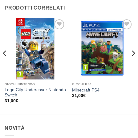
PRODOTTI CORRELATI
Aggiungi
Aggiungi
alla lista
alla lista
dei
dei
desideri
desideri
GIOCHI NINTENDO
GIOCHI PS4
Lego City Undercover Nintendo
Minecraft PS4
Switch
31,00
€
31,00
€
NOVITÀ