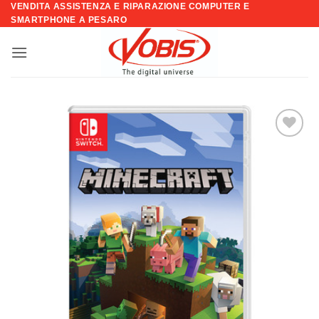
VENDITA ASSISTENZA E RIPARAZIONE COMPUTER E
Salta
SMARTPHONE A PESARO
ai
contenuti
Aggiungi
alla lista
dei
desideri