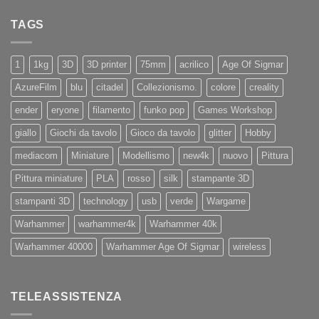
ad
su
X4
Eryone
Nuovi
PRO
TAGS
iPhone
11
e
11Pro
1
1kg
3D
3D printer
75mm
acrilico
Age Of Sigmar
AzureFilm
blu
citadel
Collezionismo.
colore
creality
ender
eryone
filamento
funko pop
Games Workshop
giallo
Giochi da tavolo
Gioco da tavolo
glitter
Hobby
mediacom
Miniature
Modellismo
new4k
nuovo
Pittura
Pittura miniature
PLA
rosso
silk
stampante 3D
stampanti 3D
technology
usb
verde
Wargame
Warhammer
warhammer4k
Warhammer 40k
Warhammer 40000
Warhammer Age Of Sigmar
wireless
TELEASSISTENZA