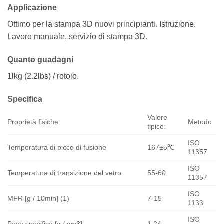
Applicazione
Ottimo per la stampa 3D nuovi principianti. Istruzione.
Lavoro manuale, servizio di stampa 3D.
Quanto guadagni
1lkg (2.2lbs) / rotolo.
Specifica
Valore
Proprietà fisiche
Metodo
tipico:
ISO
Temperatura di picco di fusione
167±5℃
11357
ISO
Temperatura di transizione del vetro
55-60
11357
ISO
MFR [g / 10min] (1)
7-15
1133
ISO