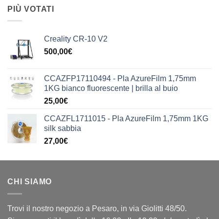
PIÙ VOTATI
Creality CR-10 V2
500,00
€
CCAZFP17110494 - Pla AzureFilm 1,75mm
1KG bianco fluorescente | brilla al buio
25,00
€
CCAZFL1711015 - Pla AzureFilm 1,75mm 1KG
silk sabbia
27,00
€
CHI SIAMO
Trovi il nostro negozio a Pesaro, in via Giolitti 48/50.