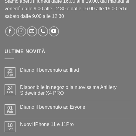
Siamo aperti il lunedì dalle 16.00 alle 19.00, dal martedì al
venerdì dalle 9.00 alle 12.30 e dalle 16.00 alle 19.00 ed il
sabato dalle 9.00 alle 12.30
ULTIME NOVITÀ
Diamo il benvenuto ad Iliad
22
Apr
Nessun
commento
su
Disponibile in negozio la nuovissima Artillery
24
Diamo
il
Feb
Sidewinder X4 PRO
benvenuto
Nessun
ad
commento
Iliad
Diamo il benvenuto ad Eryone
su
01
Disponibile
Feb
Nessun
in
commento
negozio
su
la
Nuovi iPhone 11 e 11Pro
18
Diamo
nuovissima
il
Set
Artillery
Nessun
benvenuto
Sidewinder
commento