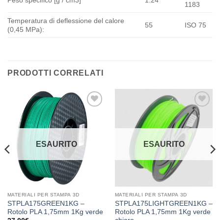
Peso specifico [g / cm3]
1.24
1183
Temperatura di deflessione del calore
55
ISO 75
(0,45 MPa):
PRODOTTI CORRELATI
Aggiungi
Aggiungi
alla lista
alla lista
dei
dei
desideri
desideri
ESAURITO
ESAURITO
MATERIALI PER STAMPA 3D
MATERIALI PER STAMPA 3D
STPLA175GREEN1KG –
STPLA175LIGHTGREEN1KG –
Rotolo PLA 1,75mm 1Kg verde
Rotolo PLA 1,75mm 1Kg verde