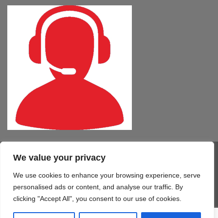
We value your privacy
Visa
PayPal
MasterCard
Cash
CartaSi
American
On
Express
We use cookies to enhance your browsing experience, serve
COMPUTER – TABLET – SMARTPHONE
SOFTWARE
SERVIZI
Delivery
STAMPA 3D
TELEFONIA
CONTATTI
personalised ads or content, and analyse our traffic. By
Copyright 2026 ©
Mono Informatica S.r.l.c.r.
clicking "Accept All", you consent to our use of cookies.
Via Giolitti, 48/50 - 61122 Pesaro (PU) T. 0721.414499 F.