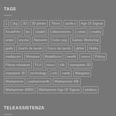
ad
su
X4
Eryone
Nuovi
PRO
TAGS
iPhone
11
e
11Pro
1
1kg
3D
3D printer
75mm
acrilico
Age Of Sigmar
AzureFilm
blu
citadel
Collezionismo.
colore
creality
ender
eryone
filamento
funko pop
Games Workshop
giallo
Giochi da tavolo
Gioco da tavolo
glitter
Hobby
mediacom
Miniature
Modellismo
new4k
nuovo
Pittura
Pittura miniature
PLA
rosso
silk
stampante 3D
stampanti 3D
technology
usb
verde
Wargame
Warhammer
warhammer4k
Warhammer 40k
Warhammer 40000
Warhammer Age Of Sigmar
wireless
TELEASSISTENZA