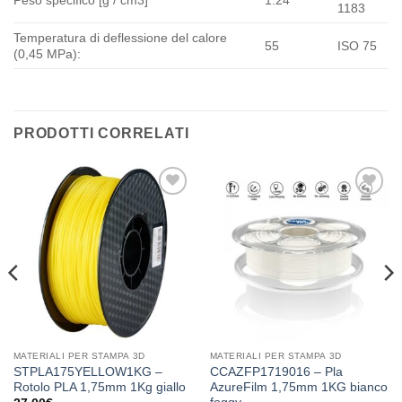
Peso specifico [g / cm3]
1.24
1183
Temperatura di deflessione del calore
55
ISO 75
(0,45 MPa):
PRODOTTI CORRELATI
Aggiungi
Aggiungi
alla lista
alla lista
dei
dei
desideri
desideri
MATERIALI PER STAMPA 3D
MATERIALI PER STAMPA 3D
STPLA175YELLOW1KG –
CCAZFP1719016 – Pla
Rotolo PLA 1,75mm 1Kg giallo
AzureFilm 1,75mm 1KG bianco