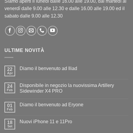
Siamo aperti il lunedì dalle 16.00 alle 19.00, dal martedì al
venerdì dalle 9.00 alle 12.30 e dalle 16.00 alle 19.00 ed il
sabato dalle 9.00 alle 12.30
ULTIME NOVITÀ
Diamo il benvenuto ad Iliad
22
Apr
Nessun
commento
su
Disponibile in negozio la nuovissima Artillery
24
Diamo
il
Feb
Sidewinder X4 PRO
benvenuto
Nessun
ad
commento
Iliad
Diamo il benvenuto ad Eryone
su
01
Disponibile
Feb
Nessun
in
commento
negozio
su
la
Nuovi iPhone 11 e 11Pro
18
Diamo
nuovissima
il
Set
Artillery
Nessun
benvenuto
Sidewinder
commento