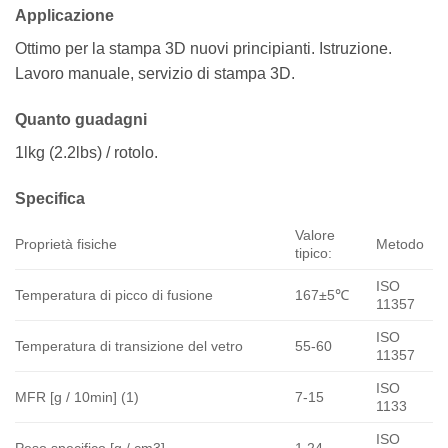
Applicazione
Ottimo per la stampa 3D nuovi principianti. Istruzione.
Lavoro manuale, servizio di stampa 3D.
Quanto guadagni
1lkg (2.2lbs) / rotolo.
Specifica
Valore
Proprietà fisiche
Metodo
tipico:
ISO
Temperatura di picco di fusione
167±5℃
11357
ISO
Temperatura di transizione del vetro
55-60
11357
ISO
MFR [g / 10min] (1)
7-15
1133
ISO