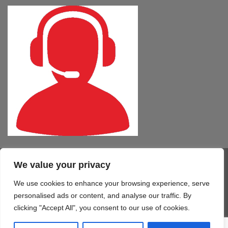
We value your privacy
Visa
PayPal
MasterCard
Cash
CartaSi
American
On
Express
We use cookies to enhance your browsing experience, serve
COMPUTER – TABLET – SMARTPHONE
SOFTWARE
SERVIZI
Delivery
STAMPA 3D
TELEFONIA
CONTATTI
personalised ads or content, and analyse our traffic. By
Copyright 2026 ©
Mono Informatica S.r.l.c.r.
clicking "Accept All", you consent to our use of cookies.
Via Giolitti, 48/50 - 61122 Pesaro (PU) T. 0721.414499 F.