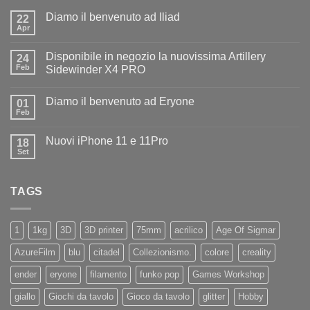
Diamo il benvenuto ad Iliad
22
Apr
Nessun
commento
su
Disponibile in negozio la nuovissima Artillery
24
Diamo
il
Feb
Sidewinder X4 PRO
benvenuto
Nessun
ad
commento
Iliad
Diamo il benvenuto ad Eryone
su
01
Disponibile
Feb
Nessun
in
commento
negozio
su
la
Nuovi iPhone 11 e 11Pro
18
Diamo
nuovissima
il
Set
Artillery
Nessun
benvenuto
Sidewinder
commento
ad
su
X4
Eryone
Nuovi
PRO
TAGS
iPhone
11
e
11Pro
1
1kg
3D
3D printer
75mm
acrilico
Age Of Sigmar
AzureFilm
blu
citadel
Collezionismo.
colore
creality
ender
eryone
filamento
funko pop
Games Workshop
giallo
Giochi da tavolo
Gioco da tavolo
glitter
Hobby