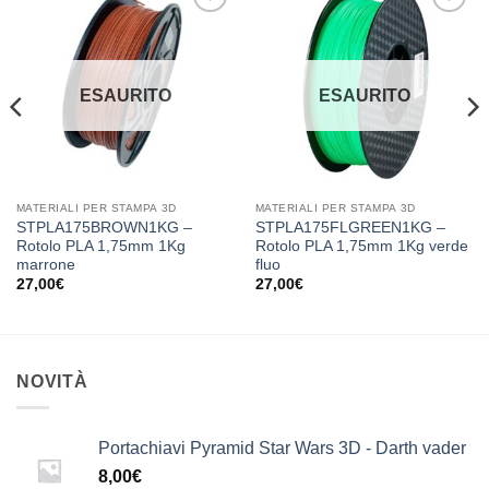
Aggiungi
Aggiungi
alla lista
alla lista
dei
dei
desideri
desideri
ESAURITO
ESAURITO
MATERIALI PER STAMPA 3D
MATERIALI PER STAMPA 3D
STPLA175BROWN1KG –
STPLA175FLGREEN1KG –
Rotolo PLA 1,75mm 1Kg
Rotolo PLA 1,75mm 1Kg verde
marrone
fluo
27,00
€
27,00
€
NOVITÀ
Portachiavi Pyramid Star Wars 3D - Darth vader
8,00
€