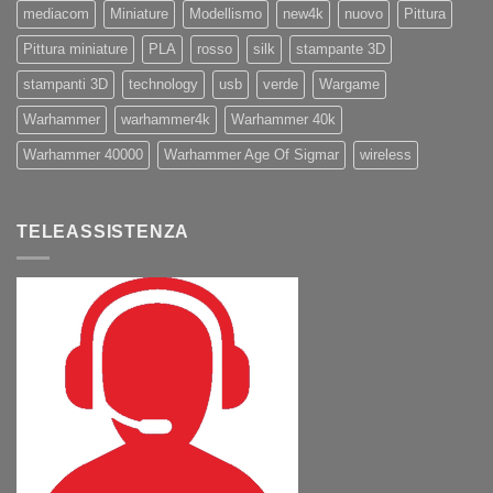
mediacom
Miniature
Modellismo
new4k
nuovo
Pittura
Pittura miniature
PLA
rosso
silk
stampante 3D
stampanti 3D
technology
usb
verde
Wargame
Warhammer
warhammer4k
Warhammer 40k
Warhammer 40000
Warhammer Age Of Sigmar
wireless
TELEASSISTENZA