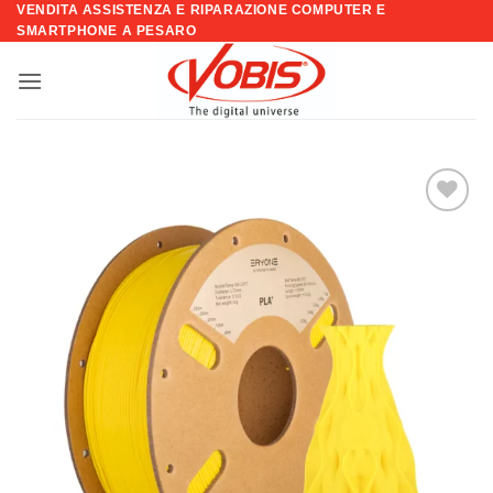
VENDITA ASSISTENZA E RIPARAZIONE COMPUTER E
Salta
SMARTPHONE A PESARO
ai
contenuti
Aggiungi
alla lista
dei
desideri