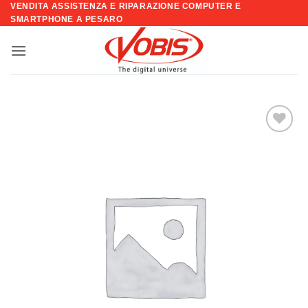
VENDITA ASSISTENZA E RIPARAZIONE COMPUTER E
Salta
SMARTPHONE A PESARO
ai
contenuti
Aggiungi
alla lista
dei
desideri