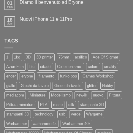
Diamo il benvenuto ad Eryone
su
01
Disponibile
Feb
Nessun
in
commento
negozio
su
la
Nuovi iPhone 11 e 11Pro
18
Diamo
nuovissima
il
Set
Artillery
Nessun
benvenuto
Sidewinder
commento
ad
su
X4
Eryone
Nuovi
PRO
TAGS
iPhone
11
e
11Pro
1
1kg
3D
3D printer
75mm
acrilico
Age Of Sigmar
AzureFilm
blu
citadel
Collezionismo.
colore
creality
ender
eryone
filamento
funko pop
Games Workshop
giallo
Giochi da tavolo
Gioco da tavolo
glitter
Hobby
mediacom
Miniature
Modellismo
new4k
nuovo
Pittura
Pittura miniature
PLA
rosso
silk
stampante 3D
stampanti 3D
technology
usb
verde
Wargame
Warhammer
warhammer4k
Warhammer 40k