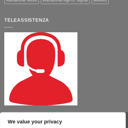
Warhammer 40000
Warhammer Age Of Sigmar
wireless
TELEASSISTENZA
We value your privacy
Visa
PayPal
MasterCard
Cash
CartaSi
American