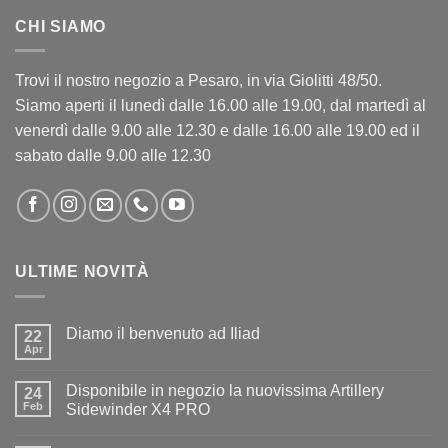
CHI SIAMO
Trovi il nostro negozio a Pesaro, in via Giolitti 48/50.
Siamo aperti il lunedì dalle 16.00 alle 19.00, dal martedì al
venerdì dalle 9.00 alle 12.30 e dalle 16.00 alle 19.00 ed il
sabato dalle 9.00 alle 12.30
ULTIME NOVITÀ
Diamo il benvenuto ad Iliad
22
Apr
Nessun
commento
su
Disponibile in negozio la nuovissima Artillery
24
Diamo
il
Feb
Sidewinder X4 PRO
benvenuto
Nessun
ad
commento
Iliad