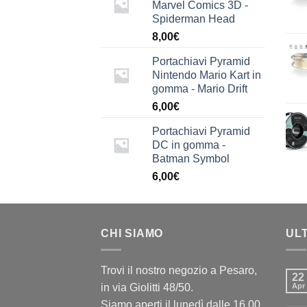
Marvel Comics 3D -
Spiderman Head
8,00
€
Portachiavi Pyramid
Nintendo Mario Kart in
gomma - Mario Drift
6,00
€
Portachiavi Pyramid
DC in gomma -
Batman Symbol
6,00
€
CHI SIAMO
UL
Trovi il nostro negozio a Pesaro,
22
in via Giolitti 48/50.
Apr
Siamo aperti il lunedì dalle 16.00