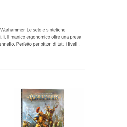
re Warhammer. Le setole sintetiche
ttili. Il manico ergonomico offre una presa
lo. Perfetto per pittori di tutti i livelli,
ngi
Aggiungi
sta
alla lista
dei
eri
desideri