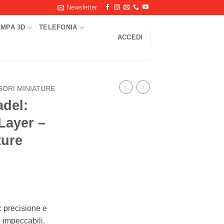
Newsletter
AMPA 3D
TELEFONIA
ACCEDI
SORI MINIATURE
del:
Layer –
ture
: precisione e
i impeccabili.