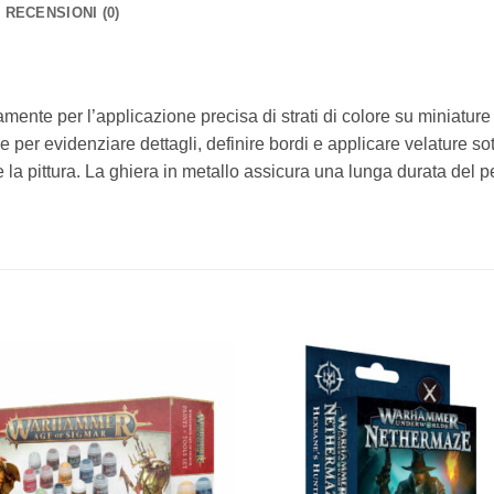
RECENSIONI (0)
camente per l’applicazione precisa di strati di colore su miniatu
 per evidenziare dettagli, definire bordi e applicare velature so
a pittura. La ghiera in metallo assicura una lunga durata del pennel
Aggiungi
Aggiu
alla lista
alla li
dei
dei
desideri
desid