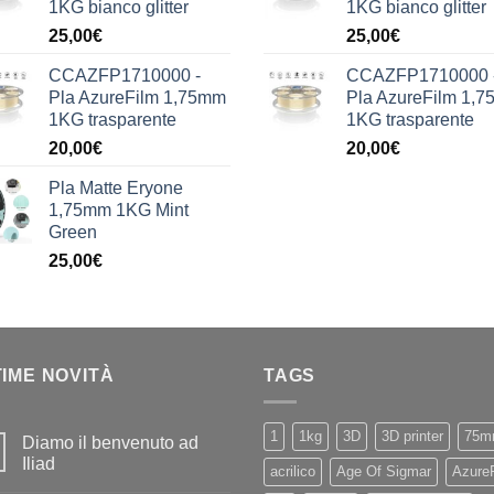
1KG bianco glitter
1KG bianco glitter
25,00
€
25,00
€
CCAZFP1710000 -
CCAZFP1710000 
Pla AzureFilm 1,75mm
Pla AzureFilm 1,
1KG trasparente
1KG trasparente
20,00
€
20,00
€
Pla Matte Eryone
1,75mm 1KG Mint
Green
25,00
€
TIME NOVITÀ
TAGS
1
1kg
3D
3D printer
75m
Diamo il benvenuto ad
Iliad
acrilico
Age Of Sigmar
Azure
Nessun