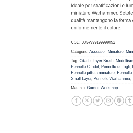
Ideale per stratificazioni e l
miniature Warhammer. Setole s
qualità mantengono la forma 
uniformemente il colore.
COD:
00GW99199999052
Categorie:
Accessori Miniature
,
Mini
Tag:
Citadel Layer Brush
,
Modellis
Pennello Citadel
,
Pennello dettagli
,
Pennello pittura miniature
,
Pennello r
Small Layer
,
Pennello Warhammer
,
Marchio:
Games Workshop