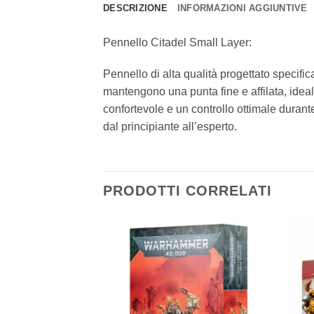
DESCRIZIONE
INFORMAZIONI AGGIUNTIVE
Pennello Citadel Small Layer:
Pennello di alta qualità progettato specifi
mantengono una punta fine e affilata, ideale
confortevole e un controllo ottimale durante l
dal principiante all’esperto.
PRODOTTI CORRELATI
Aggiungi
Aggiungi
alla lista
alla lista
dei
dei
desideri
desideri