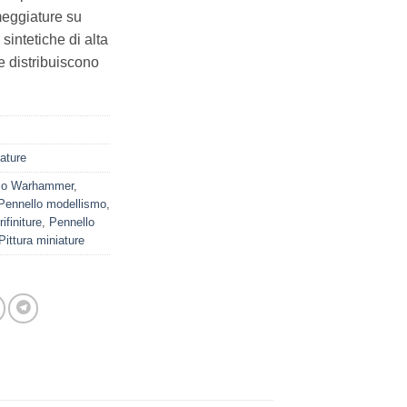
umeggiature su
intetiche di alta
e distribuiscono
ature
mo Warhammer
,
Pennello modellismo
,
ifiniture
,
Pennello
Pittura miniature