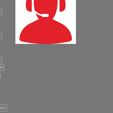
e
o
e
3D
less