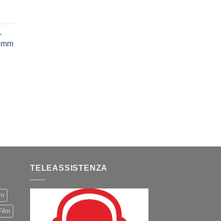
-
75mm
TELEASSISTENZA
m
Film