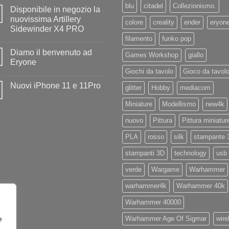
commento
blu
citadel
Collezionismo.
Disponibile in negozio la
su
Diamo
nuovissima Artillery
colore
creality
ender
eryon
il
Sidewinder X4 PRO
benvenuto
ad
filamento
funko pop
Nessun
Iliad
commento
Diamo il benvenuto ad
su
Games Workshop
giallo
Disponibile
Eryone
in
Giochi da tavolo
Gioco da tavol
negozio
Nessun
la
commento
Nuovi iPhone 11 e 11Pro
nuovissima
su
glitter
Hobby
mediacom
Artillery
Diamo
Nessun
Sidewinder
il
commento
Miniature
Modellismo
new4k
X4
benvenuto
su
PRO
ad
Nuovi
Eryone
nuovo
Pittura
Pittura miniatur
iPhone
11
e
PLA
rosso
silk
stampante 
11Pro
stampanti 3D
technology
usb
verde
Wargame
Warhammer
warhammer4k
Warhammer 40k
Warhammer 40000
e
Warhammer Age Of Sigmar
wire