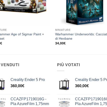
ATURE
MINIATURE
ammer Age of Sigmar Paint +
Warhammer Underworlds: Cacciat
 set
di Hexbane
0
€
34,00
€
 VENDUTI
PIÙ VOTATI
Creality Ender 5 Pro
Creality Ender 5 P
360,00
€
360,00
€
CCAZFP1719016G -
CCAZFP1719016G
Pla AzureFilm 1,75mm
Pla AzureFilm 1,