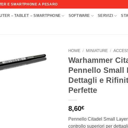
UTER E SMARTPHONE A PESARO
UTER – TABLET – SMARTPHONE
SOFTWARE
SERVIZI
ST
I
HOME
/
MINIATURE
/
ACCES
Warhammer Cita
Aggiungi
Pennello Small 
alla lista
dei
Dettagli e Rifini
desideri
Perfette
8,60
€
Pennello Citadel Small Layer
controllo superiori per dettagl