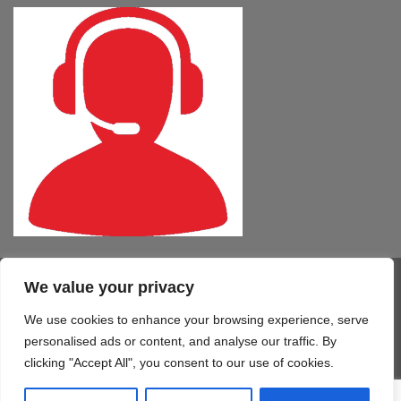
We value your privacy
Visa
PayPal
MasterCard
Cash
CartaSi
American
On
Express
We use cookies to enhance your browsing experience, serve
COMPUTER – TABLET – SMARTPHONE
SOFTWARE
SERVIZI
Delivery
STAMPA 3D
TELEFONIA
CONTATTI
personalised ads or content, and analyse our traffic. By
Copyright 2026 ©
Mono Informatica S.r.l.c.r.
clicking "Accept All", you consent to our use of cookies.
Via Giolitti, 48/50 - 61122 Pesaro (PU) T. 0721.414499 F.
0721.1921940 - P.IVA 02515170419