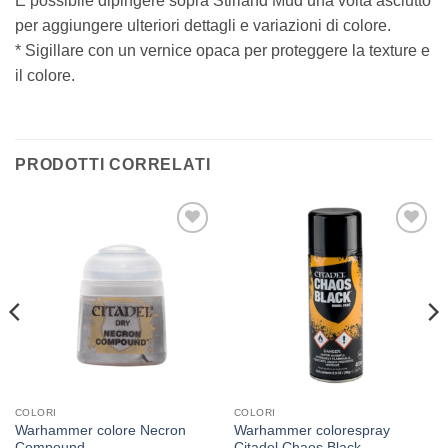
È possibile dipingere sopra Stirland Mud una volta asciutto
per aggiungere ulteriori dettagli e variazioni di colore.
* Sigillare con un vernice opaca per proteggere la texture e
il colore.
PRODOTTI CORRELATI
Aggiungi
Aggiungi
alla lista
alla lista
dei
dei
desideri
desideri
COLORI
COLORI
Warhammer colore Necron
Warhammer colorespray
Compound
Citadel Chaos Black