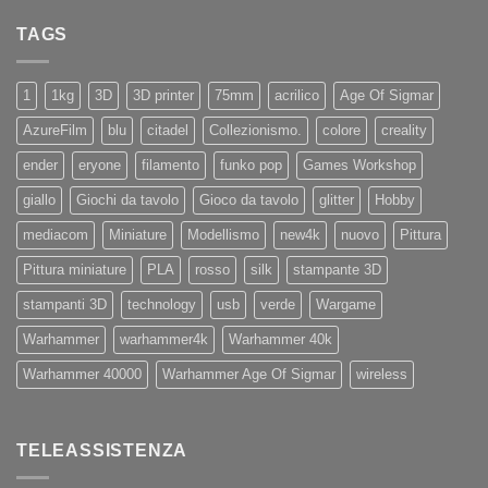
su
X4
Eryone
Nuovi
PRO
TAGS
iPhone
11
e
11Pro
1
1kg
3D
3D printer
75mm
acrilico
Age Of Sigmar
AzureFilm
blu
citadel
Collezionismo.
colore
creality
ender
eryone
filamento
funko pop
Games Workshop
giallo
Giochi da tavolo
Gioco da tavolo
glitter
Hobby
mediacom
Miniature
Modellismo
new4k
nuovo
Pittura
Pittura miniature
PLA
rosso
silk
stampante 3D
stampanti 3D
technology
usb
verde
Wargame
Warhammer
warhammer4k
Warhammer 40k
Warhammer 40000
Warhammer Age Of Sigmar
wireless
TELEASSISTENZA