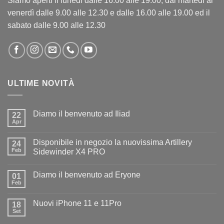
Siamo aperti il lunedì dalle 16.00 alle 19.00, dal martedì al
venerdì dalle 9.00 alle 12.30 e dalle 16.00 alle 19.00 ed il
sabato dalle 9.00 alle 12.30
ULTIME NOVITÀ
Diamo il benvenuto ad Iliad
22
Apr
Nessun
commento
su
Disponibile in negozio la nuovissima Artillery
24
Diamo
il
Feb
Sidewinder X4 PRO
benvenuto
Nessun
ad
commento
Iliad
Diamo il benvenuto ad Eryone
su
01
Disponibile
Feb
Nessun
in
commento
negozio
su
la
Nuovi iPhone 11 e 11Pro
18
Diamo
nuovissima
il
Set
Artillery
Nessun
benvenuto
Sidewinder
commento
ad