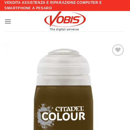
VENDITA ASSISTENZA E RIPARAZIONE COMPUTER E
Salta
SMARTPHONE A PESARO
ai
contenuti
Aggiungi
alla lista
dei
desideri