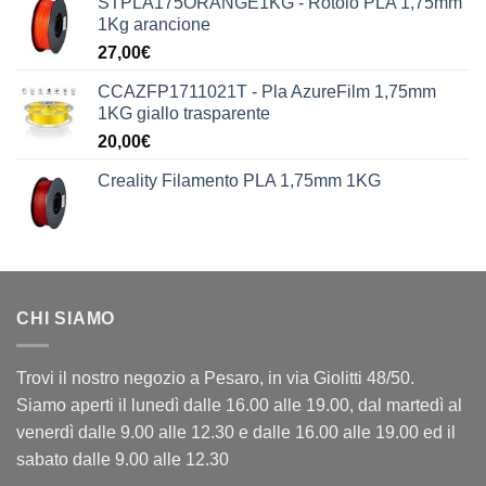
STPLA175ORANGE1KG - Rotolo PLA 1,75mm
1Kg arancione
27,00
€
CCAZFP1711021T - Pla AzureFilm 1,75mm
1KG giallo trasparente
20,00
€
Creality Filamento PLA 1,75mm 1KG
CHI SIAMO
Trovi il nostro negozio a Pesaro, in via Giolitti 48/50.
Siamo aperti il lunedì dalle 16.00 alle 19.00, dal martedì al
venerdì dalle 9.00 alle 12.30 e dalle 16.00 alle 19.00 ed il
sabato dalle 9.00 alle 12.30