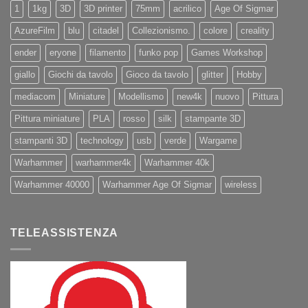
1
1kg
3D
3D printer
75mm
acrilico
Age Of Sigmar
AzureFilm
blu
citadel
Collezionismo.
colore
creality
ender
eryone
filamento
funko pop
Games Workshop
giallo
Giochi da tavolo
Gioco da tavolo
glitter
Hobby
mediacom
Miniature
Modellismo
new4k
nuovo
Pittura
Pittura miniature
PLA
rosso
silk
stampante 3D
stampanti 3D
technology
usb
verde
Wargame
Warhammer
warhammer4k
Warhammer 40k
Warhammer 40000
Warhammer Age Of Sigmar
wireless
TELEASSISTENZA