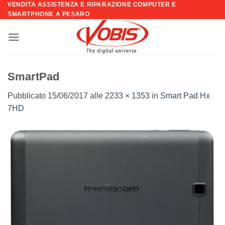
VENDITA ASSISTENZA E RIPARAZIONE COMPUTER E
Salta
SMARTPHONE A PESARO
ai
contenuti
SmartPad
Pubblicato
15/06/2017
alle
2233 × 1353
in
Smart Pad Hx
7HD