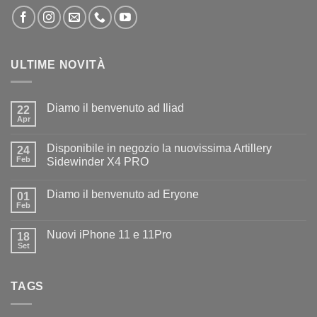
ULTIME NOVITÀ
Diamo il benvenuto ad Iliad
22
Apr
Nessun
commento
su
Disponibile in negozio la nuovissima Artillery
24
Diamo
il
Feb
Sidewinder X4 PRO
benvenuto
Nessun
ad
commento
Iliad
Diamo il benvenuto ad Eryone
su
01
Disponibile
Feb
Nessun
in
commento
negozio
su
la
Nuovi iPhone 11 e 11Pro
18
Diamo
nuovissima
il
Set
Artillery
Nessun
benvenuto
Sidewinder
commento
ad
su
X4
Eryone
Nuovi
PRO
TAGS
iPhone
11
e
11Pro