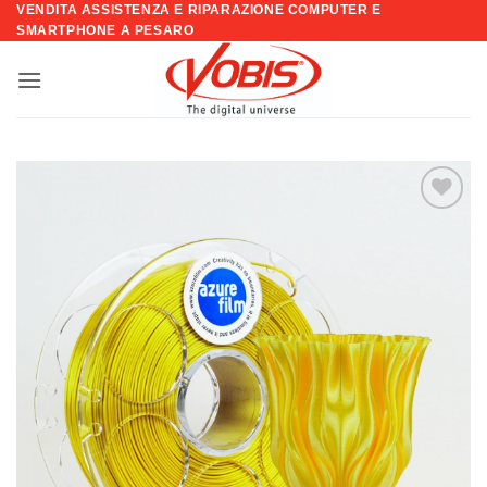
VENDITA ASSISTENZA E RIPARAZIONE COMPUTER E
Salta
SMARTPHONE A PESARO
ai
contenuti
Aggiungi
alla lista
dei
desideri