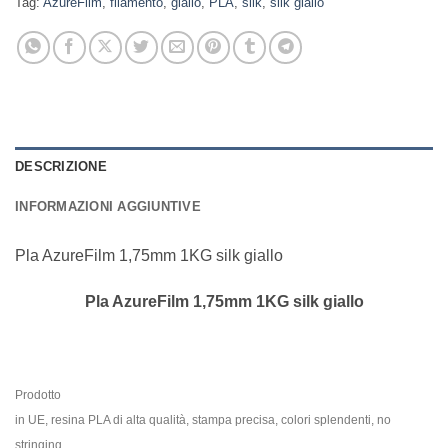
Tag:
AzureFilm
,
filamento
,
giallo
,
PLA
,
silk
,
silk giallo
DESCRIZIONE
INFORMAZIONI AGGIUNTIVE
Pla AzureFilm 1,75mm 1KG silk giallo
Pla AzureFilm 1,75mm 1KG silk giallo
Prodotto
in UE, resina PLA di alta qualità, stampa precisa, colori splendenti, no
stringing,