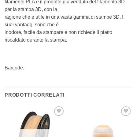
filamento PLA è il prodotto più venduto del filamento 3D
per la stampa 3D, con la
ragione che è utile in una vasta gamma di stampe 3D. I
suoi vantaggi sono che è
inodore, facile da stampare e non richiede il piatto
riscaldato durante la stampa.
Barcode:
PRODOTTI CORRELATI
Aggiungi
Aggiungi
alla lista
alla lista
dei
dei
desideri
desideri