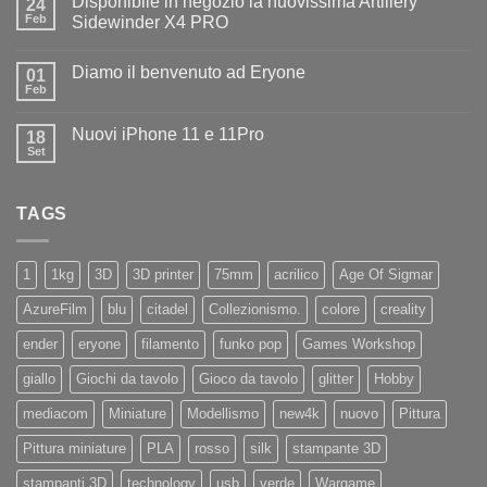
Disponibile in negozio la nuovissima Artillery
24
Diamo
il
Feb
Sidewinder X4 PRO
benvenuto
Nessun
ad
commento
Iliad
Diamo il benvenuto ad Eryone
su
01
Disponibile
Feb
Nessun
in
commento
negozio
su
la
Nuovi iPhone 11 e 11Pro
18
Diamo
nuovissima
il
Set
Artillery
Nessun
benvenuto
Sidewinder
commento
ad
su
X4
Eryone
Nuovi
PRO
TAGS
iPhone
11
e
11Pro
1
1kg
3D
3D printer
75mm
acrilico
Age Of Sigmar
AzureFilm
blu
citadel
Collezionismo.
colore
creality
ender
eryone
filamento
funko pop
Games Workshop
giallo
Giochi da tavolo
Gioco da tavolo
glitter
Hobby
mediacom
Miniature
Modellismo
new4k
nuovo
Pittura
Pittura miniature
PLA
rosso
silk
stampante 3D
stampanti 3D
technology
usb
verde
Wargame