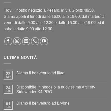
Trovi il nostro negozio a Pesaro, in via Giolitti 48/50.
Siamo aperti il lunedì dalle 16.00 alle 19.00, dal martedì al
venerdì dalle 9.00 alle 12.30 e dalle 16.00 alle 19.00 ed il
sabato dalle 9.00 alle 12.30
ULTIME NOVITÀ
Diamo il benvenuto ad Iliad
22
Apr
Nessun
commento
su
Disponibile in negozio la nuovissima Artillery
24
Diamo
il
Feb
Sidewinder X4 PRO
benvenuto
Nessun
ad
commento
Iliad
Diamo il benvenuto ad Eryone
su
01
Disponibile
Feb
Nessun
in