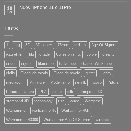
commento
negozio
su
la
Nuovi iPhone 11 e 11Pro
18
Diamo
nuovissima
il
Set
Artillery
Nessun
benvenuto
Sidewinder
commento
ad
su
X4
Eryone
Nuovi
PRO
TAGS
iPhone
11
e
11Pro
1
1kg
3D
3D printer
75mm
acrilico
Age Of Sigmar
AzureFilm
blu
citadel
Collezionismo.
colore
creality
ender
eryone
filamento
funko pop
Games Workshop
giallo
Giochi da tavolo
Gioco da tavolo
glitter
Hobby
mediacom
Miniature
Modellismo
new4k
nuovo
Pittura
Pittura miniature
PLA
rosso
silk
stampante 3D
stampanti 3D
technology
usb
verde
Wargame
Warhammer
warhammer4k
Warhammer 40k
Warhammer 40000
Warhammer Age Of Sigmar
wireless