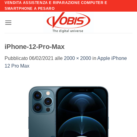
VENDITA ASSISTENZA E RIPARAZIONE COMPUTER E
Salta
SMARTPHONE A PESARO
ai
contenuti
iPhone-12-Pro-Max
Pubblicato
06/02/2021
alle
2000 × 2000
in
Apple iPhone
12 Pro Max