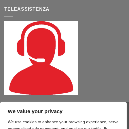
TELEASSISTENZA
We value your privacy
Visa
PayPal
MasterCard
Cash
CartaSi
American
On
Express
We use cookies to enhance your browsing experience, serve
COMPUTER – TABLET – SMARTPHONE
SOFTWARE
SERVIZI
Delivery
STAMPA 3D
TELEFONIA
CONTATTI
personalised ads or content, and analyse our traffic. By