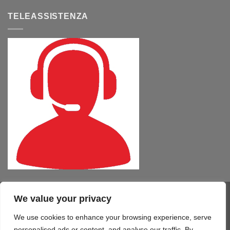
TELEASSISTENZA
We value your privacy
Visa
PayPal
MasterCard
Cash
CartaSi
American
On
Express
We use cookies to enhance your browsing experience, serve
COMPUTER – TABLET – SMARTPHONE
SOFTWARE
SERVIZI
Delivery
STAMPA 3D
TELEFONIA
CONTATTI
personalised ads or content, and analyse our traffic. By