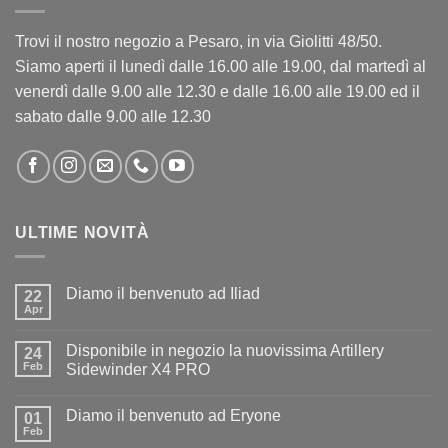
Trovi il nostro negozio a Pesaro, in via Giolitti 48/50.
Siamo aperti il lunedì dalle 16.00 alle 19.00, dal martedì al
venerdì dalle 9.00 alle 12.30 e dalle 16.00 alle 19.00 ed il
sabato dalle 9.00 alle 12.30
ULTIME NOVITÀ
Diamo il benvenuto ad Iliad
22
Apr
Nessun
commento
su
Disponibile in negozio la nuovissima Artillery
24
Diamo
il
Feb
Sidewinder X4 PRO
benvenuto
Nessun
ad
commento
Iliad
Diamo il benvenuto ad Eryone
su
01
Disponibile
Feb
Nessun
in