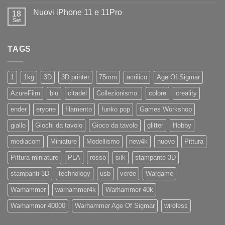
commento
negozio
su
la
Nuovi iPhone 11 e 11Pro
18
Diamo
nuovissima
il
Set
Artillery
Nessun
benvenuto
Sidewinder
commento
ad
su
X4
Eryone
Nuovi
PRO
TAGS
iPhone
11
e
11Pro
1
1kg
3D
3D printer
75mm
acrilico
Age Of Sigmar
AzureFilm
blu
citadel
Collezionismo.
colore
creality
ender
eryone
filamento
funko pop
Games Workshop
giallo
Giochi da tavolo
Gioco da tavolo
glitter
Hobby
mediacom
Miniature
Modellismo
new4k
nuovo
Pittura
Pittura miniature
PLA
rosso
silk
stampante 3D
stampanti 3D
technology
usb
verde
Wargame
Warhammer
warhammer4k
Warhammer 40k
Warhammer 40000
Warhammer Age Of Sigmar
wireless