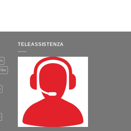
TELEASSISTENZA
m
Film
e
o