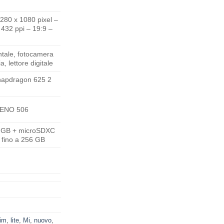
280 x 1080 pixel –
 432 ppi – 19:9 –
tale, fotocamera
, lettore digitale
pdragon 625 2
ENO 506
 GB + microSDXC
 fino a 256 GB
sim
,
lite
,
Mi
,
nuovo
,