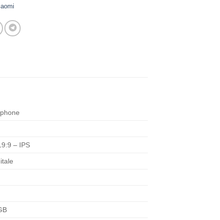
iaomi
tphone
19:9 – IPS
itale
 GB