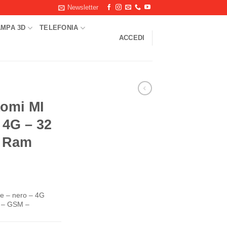
Newsletter
AMPA 3D
TELEFONIA
ACCEDI
omi MI
 4G – 32
 Ram
te – nero – 4G
 – GSM –