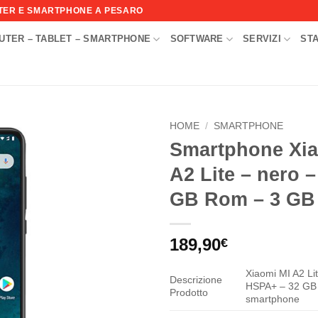
UTER E SMARTPHONE A PESARO
UTER – TABLET – SMARTPHONE
SOFTWARE
SERVIZI
ST
I
HOME
/
SMARTPHONE
Smartphone Xia
Aggiungi
A2 Lite – nero –
alla lista
dei
GB Rom – 3 GB
desideri
189,90
€
Xiaomi MI A2 Li
Descrizione
HSPA+ – 32 GB
Prodotto
smartphone