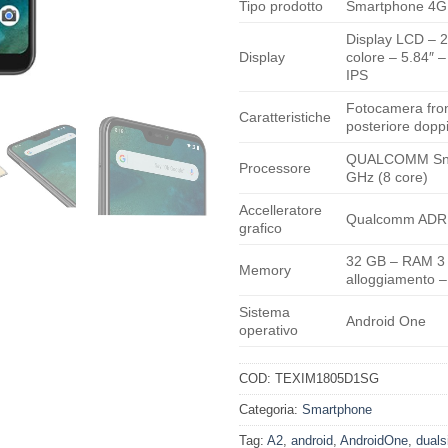
Tipo prodotto
Smartphone 4G
Display LCD – 2
Display
colore – 5.84″ –
IPS
Fotocamera fron
Caratteristiche
posteriore doppia
QUALCOMM Sna
Processore
GHz (8 core)
Accelleratore
Qualcomm ADR
grafico
32 GB – RAM 3
Memory
alloggiamento –
Sistema
Android One
operativo
COD:
TEXIM1805D1SG
Categoria:
Smartphone
Tag:
A2
,
android
,
AndroidOne
,
dual