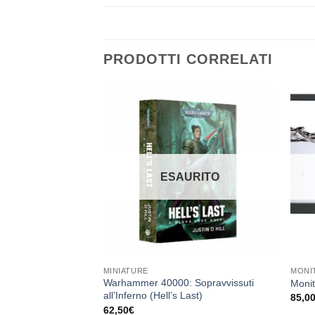
PRODOTTI CORRELATI
Aggiungi
Aggiungi
alla lista
alla lista
dei
dei
desideri
desideri
URITO
ESAURITO
MINIATURE
MONI
le Danea Easyfatt
Warhammer 40000: Sopravvissuti
Moni
all’Inferno (Hell’s Last)
85,0
62,50
€