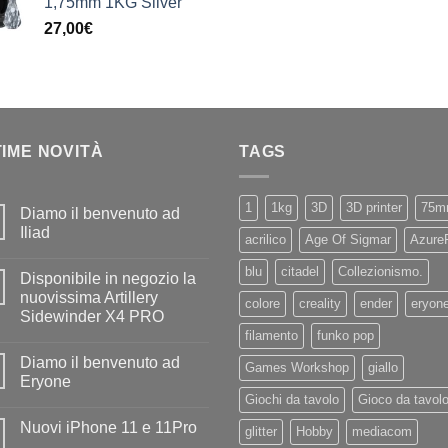
1,75mm 1KG Silver
27,00
€
TIME NOVITÀ
TAGS
1
1kg
3D
3D printer
75m
Diamo il benvenuto ad
Iliad
acrilico
Age Of Sigmar
Azure
Nessun
commento
blu
citadel
Collezionismo.
Disponibile in negozio la
su
Diamo
nuovissima Artillery
colore
creality
ender
eryon
il
Sidewinder X4 PRO
benvenuto
ad
filamento
funko pop
Nessun
Iliad
commento
Diamo il benvenuto ad
su
Games Workshop
giallo
Disponibile
Eryone
in
Giochi da tavolo
Gioco da tavol
negozio
Nessun
la
commento
Nuovi iPhone 11 e 11Pro
nuovissima
su
glitter
Hobby
mediacom
Artillery
Diamo
Nessun