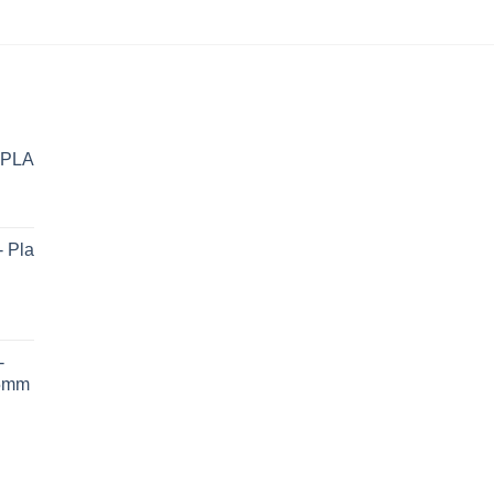
o PLA
 Pla
-
75mm