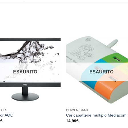
Aggiungi
Aggiu
alla lista
alla li
dei
dei
desideri
desid
ESAURITO
ESAURITO
TOR
POWER BANK
tor AOC
Caricabatterie multiplo Mediacom
0
€
14,99
€