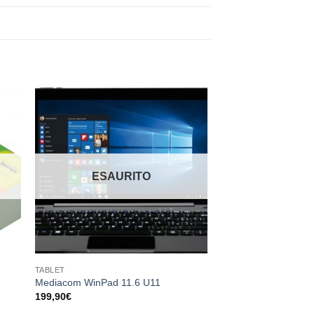
ngi
Aggiungi
sta
alla lista
dei
eri
desideri
ESAURITO
TABLET
Mediacom WinPad 11.6 U11
199,90
€