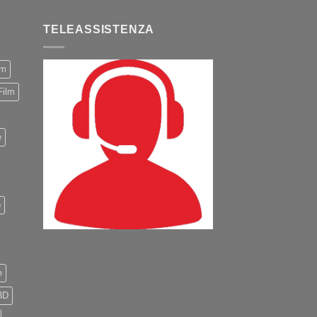
TELEASSISTENZA
m
Film
e
o
e
3D