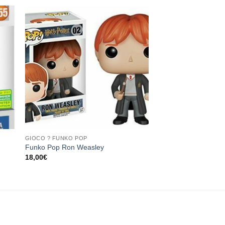
ngi
Aggiungi
sta
alla lista
dei
eri
desideri
GIOCO ? FUNKO POP
r
Funko Pop Ron Weasley
18,00
€