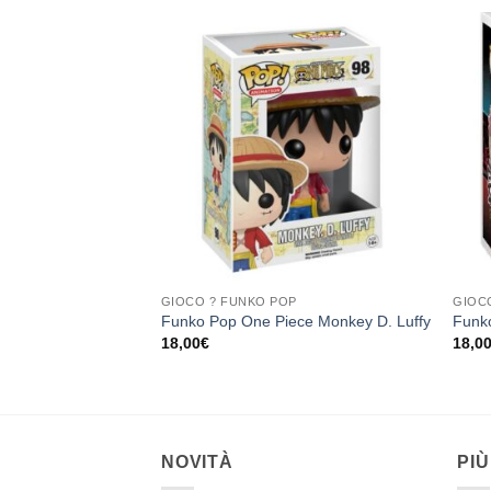
Aggiungi
Aggiungi
alla lista
alla lista
dei
dei
desideri
desideri
P
GIOCO ? FUNKO POP
GIOC
i
Funko Pop One Piece Monkey D. Luffy
Funko
18,00
€
18,0
NOVITÀ
PIÙ