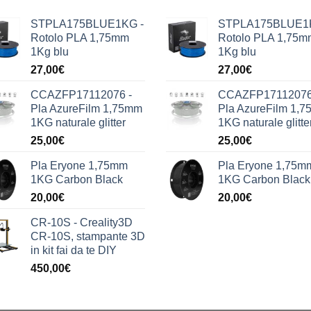
STPLA175BLUE1KG -
STPLA175BLUE1
Rotolo PLA 1,75mm
Rotolo PLA 1,75m
1Kg blu
1Kg blu
27,00
€
27,00
€
CCAZFP17112076 -
CCAZFP17112076
Pla AzureFilm 1,75mm
Pla AzureFilm 1,
1KG naturale glitter
1KG naturale glitte
25,00
€
25,00
€
Pla Eryone 1,75mm
Pla Eryone 1,75m
1KG Carbon Black
1KG Carbon Black
20,00
€
20,00
€
CR-10S - Creality3D
CR-10S, stampante 3D
in kit fai da te DIY
450,00
€