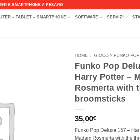
UTER E SMARTPHONE A PESARO
UTER – TABLET – SMARTPHONE
SOFTWARE
SERVIZI
ST
I
HOME
/
GIOCO ? FUNKO POP
Funko Pop Delu
Aggiungi
Harry Potter –
alla lista
dei
Rosmerta with t
desideri
broomsticks
35,00
€
Funko Pop Deluxe 157 – Harr
Madam Rosmerta with the thr