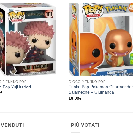
Aggiungi
Aggiu
alla lista
alla li
dei
dei
desideri
desid
O ? FUNKO POP
GIOCO ? FUNKO POP
Funko Pop Pokemon Charmande
 Pop Yuji Itadori
Salameche – Glumanda
0
€
18,00
€
 VENDUTI
PIÙ VOTATI