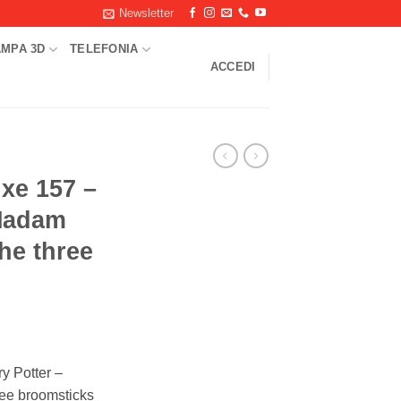
Newsletter
AMPA 3D
TELEFONIA
ACCEDI
xe 157 –
 Madam
he three
y Potter –
ee broomsticks