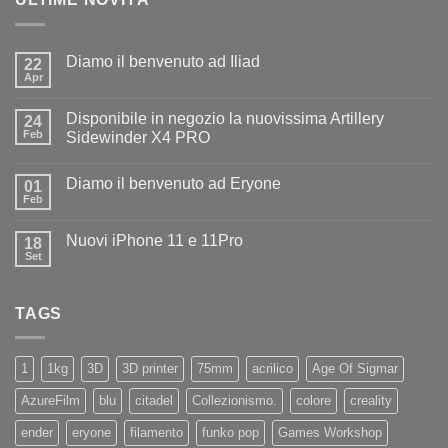
Diamo il benvenuto ad Iliad
22
Apr
Nessun
commento
su
Disponibile in negozio la nuovissima Artillery
24
Diamo
il
Feb
Sidewinder X4 PRO
benvenuto
Nessun
ad
commento
Iliad
Diamo il benvenuto ad Eryone
su
01
Disponibile
Feb
Nessun
in
commento
negozio
su
la
Nuovi iPhone 11 e 11Pro
18
Diamo
nuovissima
il
Set
Artillery
Nessun
benvenuto
Sidewinder
commento
ad
su
X4
Eryone
Nuovi
PRO
TAGS
iPhone
11
e
11Pro
1
1kg
3D
3D printer
75mm
acrilico
Age Of Sigmar
AzureFilm
blu
citadel
Collezionismo.
colore
creality
ender
eryone
filamento
funko pop
Games Workshop