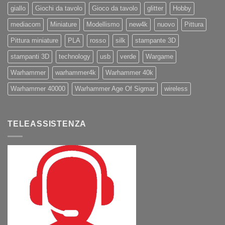
giallo
Giochi da tavolo
Gioco da tavolo
glitter
Hobby
mediacom
Miniature
Modellismo
new4k
nuovo
Pittura
Pittura miniature
PLA
rosso
silk
stampante 3D
stampanti 3D
technology
usb
verde
Wargame
Warhammer
warhammer4k
Warhammer 40k
Warhammer 40000
Warhammer Age Of Sigmar
wireless
TELEASSISTENZA