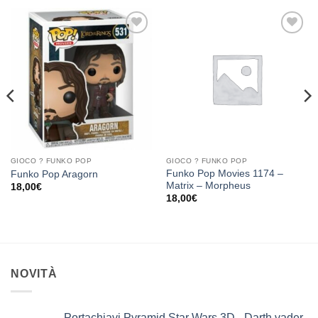
Aggiungi
Aggiungi
alla lista
alla lista
dei
dei
desideri
desideri
GIOCO ? FUNKO POP
GIOCO ? FUNKO POP
Funko Pop Movies 1174 –
Funko Pop Aragorn
Matrix – Morpheus
18,00
€
18,00
€
NOVITÀ
Portachiavi Pyramid Star Wars 3D - Darth vader