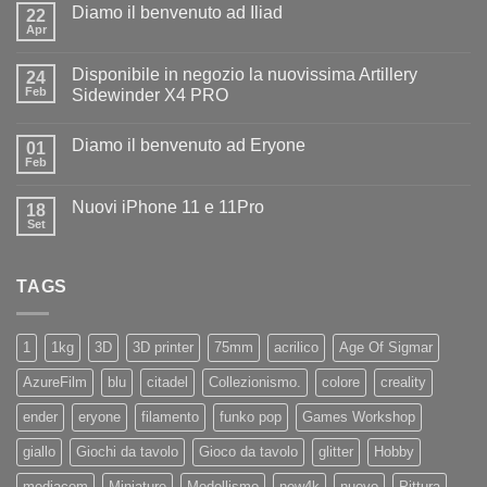
Diamo il benvenuto ad Iliad
22
Apr
Nessun
commento
su
Disponibile in negozio la nuovissima Artillery
24
Diamo
il
Feb
Sidewinder X4 PRO
benvenuto
Nessun
ad
commento
Iliad
Diamo il benvenuto ad Eryone
su
01
Disponibile
Feb
Nessun
in
commento
negozio
su
la
Nuovi iPhone 11 e 11Pro
18
Diamo
nuovissima
il
Set
Artillery
Nessun
benvenuto
Sidewinder
commento
ad
su
X4
Eryone
Nuovi
PRO
TAGS
iPhone
11
e
11Pro
1
1kg
3D
3D printer
75mm
acrilico
Age Of Sigmar
AzureFilm
blu
citadel
Collezionismo.
colore
creality
ender
eryone
filamento
funko pop
Games Workshop
giallo
Giochi da tavolo
Gioco da tavolo
glitter
Hobby
mediacom
Miniature
Modellismo
new4k
nuovo
Pittura