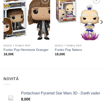
Aggiungi
Aggiungi
alla lista
alla lista
dei
dei
desideri
desideri
GIOCO ? FUNKO POP
GIOCO ? FUNKO POP
Funko Pop Hermione Granger
Funko Pop Netero
18,00
€
18,00
€
NOVITÀ
Portachiavi Pyramid Star Wars 3D - Darth vader
8,00
€