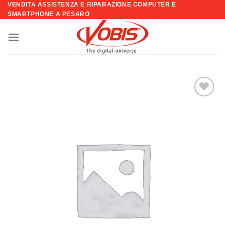
VENDITA ASSISTENZA E RIPARAZIONE COMPUTER E
Salta
SMARTPHONE A PESARO
ai
contenuti
Aggiungi
alla lista
dei
desideri