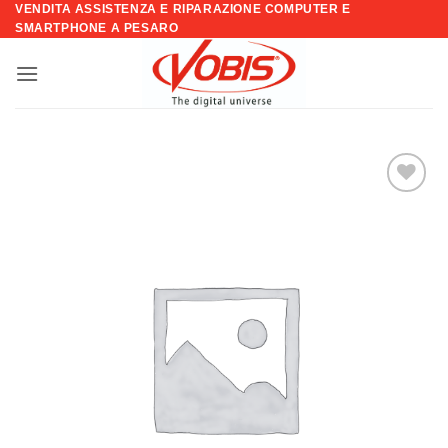
VENDITA ASSISTENZA E RIPARAZIONE COMPUTER E
Salta
SMARTPHONE A PESARO
ai
contenuti
Aggiungi
alla lista
dei
desideri