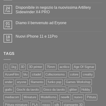
commento
su
Disponibile in negozio la nuovissima Artillery
24
Diamo
il
Feb
Sidewinder X4 PRO
benvenuto
Nessun
ad
commento
Iliad
Diamo il benvenuto ad Eryone
su
01
Disponibile
Feb
Nessun
in
commento
negozio
su
la
Nuovi iPhone 11 e 11Pro
18
Diamo
nuovissima
il
Set
Artillery
Nessun
benvenuto
Sidewinder
commento
ad
su
X4
Eryone
Nuovi
PRO
TAGS
iPhone
11
e
11Pro
1
1kg
3D
3D printer
75mm
acrilico
Age Of Sigmar
AzureFilm
blu
citadel
Collezionismo.
colore
creality
ender
eryone
filamento
funko pop
Games Workshop
giallo
Giochi da tavolo
Gioco da tavolo
glitter
Hobby
mediacom
Miniature
Modellismo
new4k
nuovo
Pittura
Pittura miniature
PLA
rosso
silk
stampante 3D