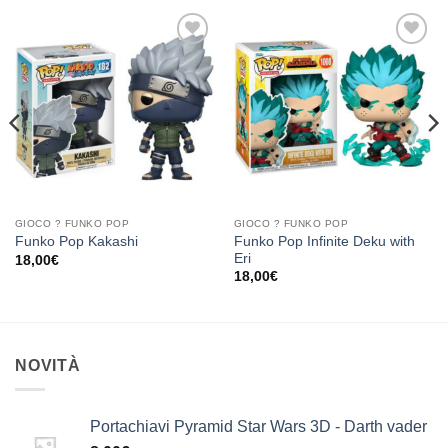
Aggiungi
Aggiungi
alla lista
alla lista
dei
dei
desideri
desideri
GIOCO ? FUNKO POP
GIOCO ? FUNKO POP
Funko Pop Infinite Deku with
Funko Pop Kakashi
Eri
18,00
€
18,00
€
NOVITÀ
Portachiavi Pyramid Star Wars 3D - Darth vader