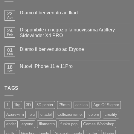
Diamo il benvenuto ad Iliad
22
Apr
Nessun
commento
su
Disponibile in negozio la nuovissima Artillery
24
Diamo
il
Feb
Sidewinder X4 PRO
benvenuto
Nessun
ad
commento
Iliad
Diamo il benvenuto ad Eryone
su
01
Disponibile
Feb
Nessun
in
commento
negozio
su
la
Nuovi iPhone 11 e 11Pro
18
Diamo
nuovissima
il
Set
Artillery
Nessun
benvenuto
Sidewinder
commento
ad
su
X4
Eryone
Nuovi
PRO
TAGS
iPhone
11
e
11Pro
1
1kg
3D
3D printer
75mm
acrilico
Age Of Sigmar
AzureFilm
blu
citadel
Collezionismo.
colore
creality
ender
eryone
filamento
funko pop
Games Workshop
giallo
Giochi da tavolo
Gioco da tavolo
glitter
Hobby