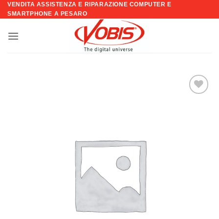
VENDITA ASSISTENZA E RIPARAZIONE COMPUTER E
Salta
SMARTPHONE A PESARO
ai
contenuti
Aggiungi
alla lista
dei
desideri