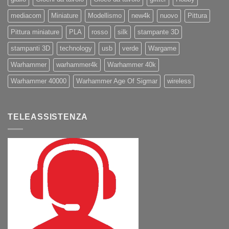
mediacom
Miniature
Modellismo
new4k
nuovo
Pittura
Pittura miniature
PLA
rosso
silk
stampante 3D
stampanti 3D
technology
usb
verde
Wargame
Warhammer
warhammer4k
Warhammer 40k
Warhammer 40000
Warhammer Age Of Sigmar
wireless
TELEASSISTENZA