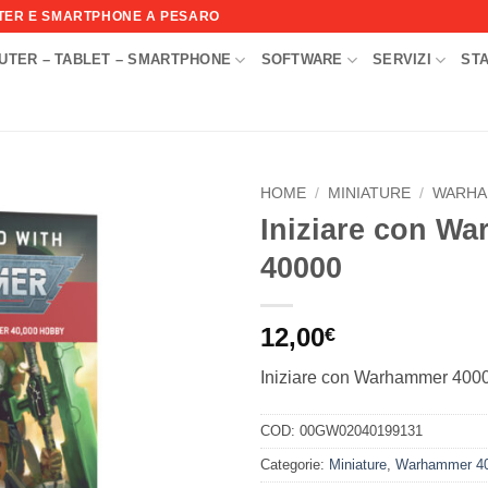
UTER E SMARTPHONE A PESARO
UTER – TABLET – SMARTPHONE
SOFTWARE
SERVIZI
ST
I
HOME
/
MINIATURE
/
WARHA
Iniziare con W
Aggiungi
40000
alla lista
dei
desideri
12,00
€
Iniziare con Warhammer 400
COD:
00GW02040199131
Categorie:
Miniature
,
Warhammer 4