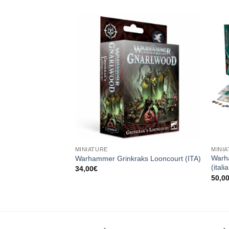
Aggiungi
Aggiungi
alla lista
alla lista
dei
dei
desideri
desideri
MINIATURE
MINI
 Space Marines:
Warh
Warhammer Grinkraks Looncourt (ITA)
(itali
34,00
€
50,0