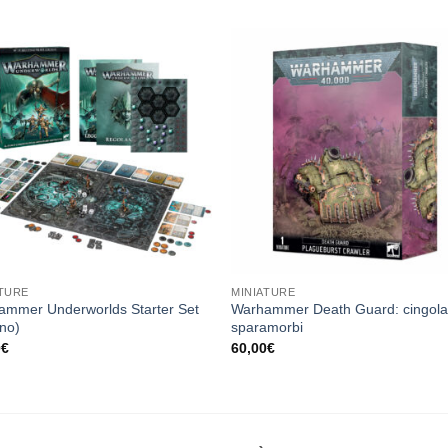
Aggiungi
Aggiu
alla lista
alla li
dei
dei
desideri
desid
ATURE
MINIATURE
ammer Underworlds Starter Set
Warhammer Death Guard: cingola
ano)
sparamorbi
0
€
60,00
€