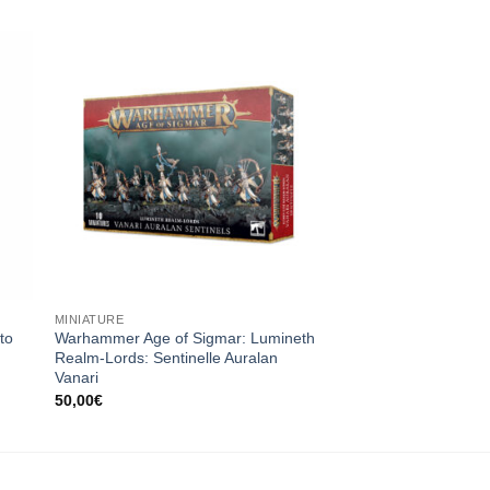
ngi
Aggiungi
sta
alla lista
dei
eri
desideri
MINIATURE
to
Warhammer Age of Sigmar: Lumineth
Realm-Lords: Sentinelle Auralan
Vanari
50,00
€