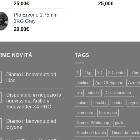
25,00
€
25,00
€
Pla Eryone 1,75mm
1KG Grey
20,00
€
TIME NOVITÀ
TAGS
1
1kg
3D
3D printer
75m
Diamo il benvenuto ad
Iliad
acrilico
Age Of Sigmar
Azure
Nessun
commento
blu
citadel
Collezionismo.
Disponibile in negozio la
su
Diamo
nuovissima Artillery
colore
creality
ender
eryon
il
Sidewinder X4 PRO
benvenuto
ad
filamento
funko pop
Nessun
Iliad
commento
Diamo il benvenuto ad
su
Games Workshop
giallo
Disponibile
Eryone
in
Giochi da tavolo
Gioco da tavol
negozio
Nessun
la
commento