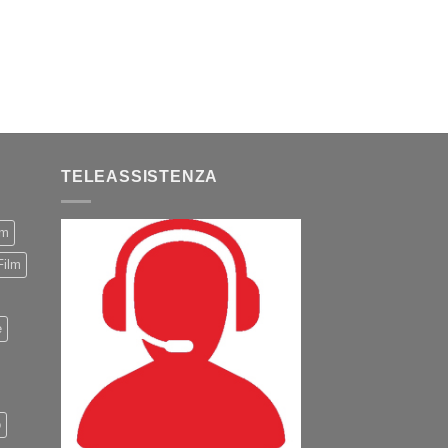
TELEASSISTENZA
m
Film
e
o