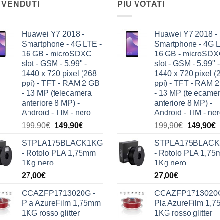
 VENDUTI
PIÙ VOTATI
Huawei Y7 2018 -
Huawei Y7 2018 -
Smartphone - 4G LTE -
Smartphone - 4G L
16 GB - microSDXC
16 GB - microSD
slot - GSM - 5.99" -
slot - GSM - 5.99" -
1440 x 720 pixel (268
1440 x 720 pixel (
ppi) - TFT - RAM 2 GB
ppi) - TFT - RAM 
- 13 MP (telecamera
- 13 MP (telecame
anteriore 8 MP) -
anteriore 8 MP) -
Android - TIM - nero
Android - TIM - ner
Il
Il
Il
Il
199,90
€
149,90
€
199,90
€
149,90
€
prezzo
prezzo
prezzo
p
STPLA175BLACK1KG
STPLA175BLAC
originale
attuale
originale
a
- Rotolo PLA 1,75mm
- Rotolo PLA 1,7
era:
è:
era:
è
1Kg nero
1Kg nero
199,90€.
149,90€.
199,90€.
1
27,00
€
27,00
€
CCAZFP1713020G -
CCAZFP1713020G
Pla AzureFilm 1,75mm
Pla AzureFilm 1,
1KG rosso glitter
1KG rosso glitter