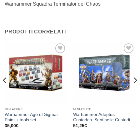
Warhammer Squadra Terminator del Chaos
PRODOTTI CORRELATI
Aggiungi
Aggiungi
alla lista
alla lista
dei
dei
desideri
desideri
MINIATURE
MINIATURE
Warhammer Age of Sigmar
Warhammer Adeptus
Paint + tools set
Custodes: Sentinelle Custodi
35,00
€
51,25
€