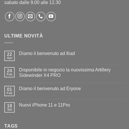
sabato dalle 9.00 alle 12.30
ULTIME NOVITÀ
Diamo il benvenuto ad Iliad
22
Apr
Nessun
commento
su
Disponibile in negozio la nuovissima Artillery
24
Diamo
il
Feb
Sidewinder X4 PRO
benvenuto
Nessun
ad
commento
Iliad
Diamo il benvenuto ad Eryone
su
01
Disponibile
Feb
Nessun
in
commento
negozio
su
la
Nuovi iPhone 11 e 11Pro
18
Diamo
nuovissima
il
Set
Artillery
Nessun
benvenuto
Sidewinder
commento
ad
su
X4
Eryone
Nuovi
PRO
TAGS
iPhone