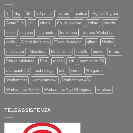
11
e
11Pro
1
1kg
3D
3D printer
75mm
acrilico
Age Of Sigmar
AzureFilm
blu
citadel
Collezionismo.
colore
creality
ender
eryone
filamento
funko pop
Games Workshop
giallo
Giochi da tavolo
Gioco da tavolo
glitter
Hobby
mediacom
Miniature
Modellismo
new4k
nuovo
Pittura
Pittura miniature
PLA
rosso
silk
stampante 3D
stampanti 3D
technology
usb
verde
Wargame
Warhammer
warhammer4k
Warhammer 40k
Warhammer 40000
Warhammer Age Of Sigmar
wireless
TELEASSISTENZA