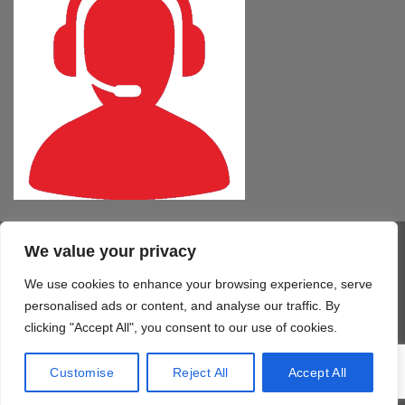
We value your privacy
Visa
PayPal
MasterCard
Cash
CartaSi
American
On
Express
We use cookies to enhance your browsing experience, serve
COMPUTER – TABLET – SMARTPHONE
SOFTWARE
SERVIZI
Delivery
STAMPA 3D
TELEFONIA
CONTATTI
personalised ads or content, and analyse our traffic. By
Copyright 2026 ©
Mono Informatica S.r.l.c.r.
clicking "Accept All", you consent to our use of cookies.
Via Giolitti, 48/50 - 61122 Pesaro (PU) T. 0721.414499 F.
0721.1921940 - P.IVA 02515170419
Customise
Reject All
Accept All
credits | soluzioni web by
Mono Informatica