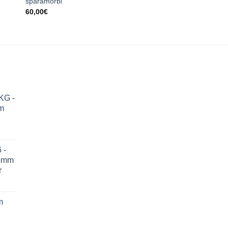
sparamorbi
60,00
€
KG -
m
 -
75mm
r
m