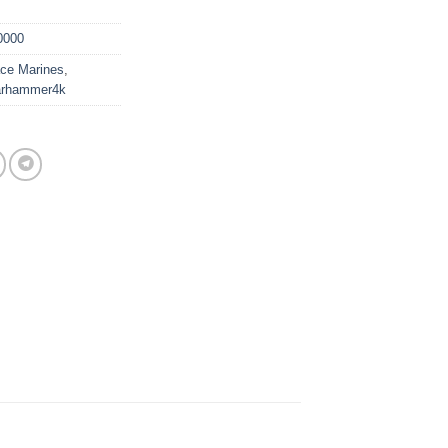
0000
ce Marines
,
rhammer4k