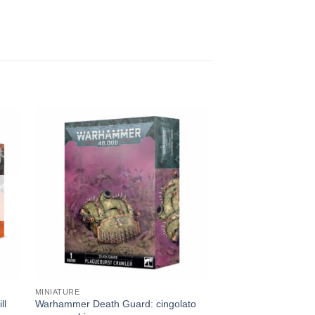
ngi
Aggiungi
sta
alla lista
dei
eri
desideri
MINIATURE
ll
Warhammer Death Guard: cingolato