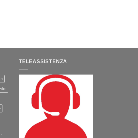
TELEASSISTENZA
m
Film
e
o