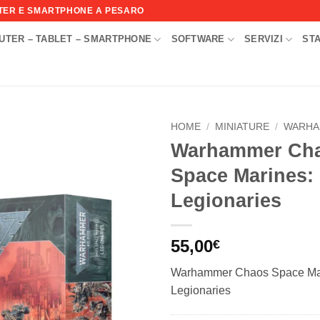
UTER E SMARTPHONE A PESARO
UTER – TABLET – SMARTPHONE
SOFTWARE
SERVIZI
ST
I
HOME
/
MINIATURE
/
WARHA
Warhammer Ch
Aggiungi
Space Marines:
alla lista
dei
Legionaries
desideri
55,00
€
Warhammer Chaos Space Ma
Legionaries