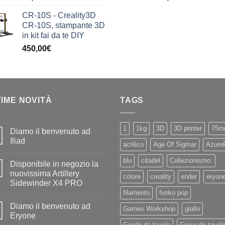
CR-10S - Creality3D
CR-10S, stampante 3D
in kit fai da te DIY
450,00
€
TIME NOVITÀ
TAGS
1
1kg
3D
3D printer
75m
Diamo il benvenuto ad
Iliad
acrilico
Age Of Sigmar
Azure
Nessun
commento
blu
citadel
Collezionismo.
Disponibile in negozio la
su
Diamo
nuovissima Artillery
colore
creality
ender
eryon
il
Sidewinder X4 PRO
benvenuto
ad
filamento
funko pop
Nessun
Iliad
commento
Diamo il benvenuto ad
su
Games Workshop
giallo
Disponibile
Eryone
in
Giochi da tavolo
Gioco da tavol