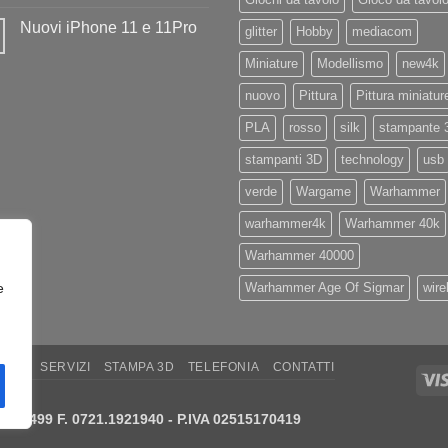
negozio
Nessun
la
commento
Nuovi iPhone 11 e 11Pro
nuovissima
su
glitter
Hobby
mediacom
Artillery
Diamo
Nessun
Sidewinder
il
commento
Miniature
Modellismo
new4k
X4
benvenuto
su
PRO
ad
Nuovi
Eryone
nuovo
Pittura
Pittura miniatur
iPhone
11
e
PLA
rosso
silk
stampante 
11Pro
stampanti 3D
technology
usb
verde
Wargame
Warhammer
warhammer4k
Warhammer 40k
Warhammer 40000
Warhammer Age Of Sigmar
wire
e
ARE
SERVIZI
STAMPA 3D
TELEFONIA
CONTATTI
21.414499 F. 0721.1921940 - P.IVA 02515170419