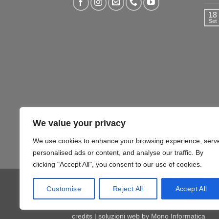
18
Set
We value your privacy
We use cookies to enhance your browsing experience, serv
personalised ads or content, and analyse our traffic. By
clicking "Accept All", you consent to our use of cookies.
COMPUTER – TABLET – SMARTPHONE
SOFTW
Customise
Reject All
Accept All
Copyright 2026 ©
Mono Informatica S.r.l.c.r.
Via Giolitti, 48/50 - 61122 Pesaro (PU) T. 07
credits | soluzioni web by
Mono Informatica