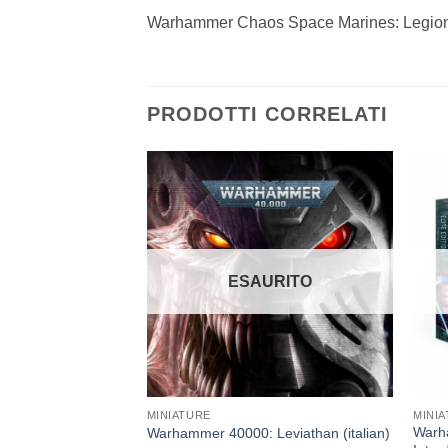
Warhammer Chaos Space Marines: Legion
PRODOTTI CORRELATI
Aggiungi
Aggiungi
alla lista
alla lista
dei
dei
desideri
desideri
ESAURITO
MINIATURE
MINI
ammer Age of
Warha
Warhammer 40000: Leviathan (italian)