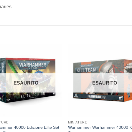
aries
Aggiungi
Aggiu
alla lista
alla li
dei
dei
desideri
desid
ESAURITO
ESAURITO
ATURE
MINIATURE
mmer 40000 Edizione Elite Set
Warhammer Warhammer 40000 Ki