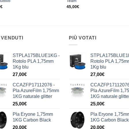
duttivo
Team
0
€
45,00
€
 VENDUTI
PIÙ VOTATI
STPLA175BLUE1KG -
STPLA175BLUE1
Rotolo PLA 1,75mm
Rotolo PLA 1,75m
1Kg blu
1Kg blu
27,00
€
27,00
€
CCAZFP17112076 -
CCAZFP17112076
Pla AzureFilm 1,75mm
Pla AzureFilm 1,
1KG naturale glitter
1KG naturale glitte
25,00
€
25,00
€
Pla Eryone 1,75mm
Pla Eryone 1,75m
1KG Carbon Black
1KG Carbon Black
20,00
€
20,00
€