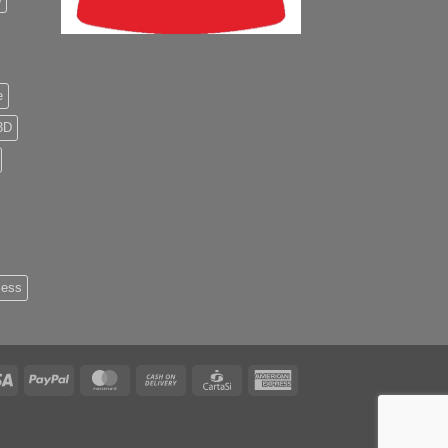
e
3D
less
Visa
PayPal
MasterCard
Cash
CartaSi
American
On
Express
Delivery