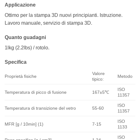
Applicazione
Ottimo per la stampa 3D nuovi principianti. Istruzione.
Lavoro manuale, servizio di stampa 3D.
Quanto guadagni
1lkg (2.2lbs) / rotolo.
Specifica
Valore
Proprietà fisiche
Metodo
tipico:
ISO
Temperatura di picco di fusione
167±5℃
11357
ISO
Temperatura di transizione del vetro
55-60
11357
ISO
MFR [g / 10min] (1)
7-15
1133
ISO