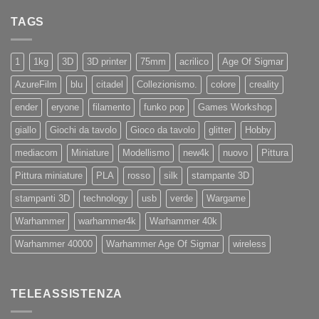
su
X4
Eryone
Nuovi
PRO
TAGS
iPhone
11
e
11Pro
1
1kg
3D
3D printer
75mm
acrilico
Age Of Sigmar
AzureFilm
blu
citadel
Collezionismo.
colore
creality
ender
eryone
filamento
funko pop
Games Workshop
giallo
Giochi da tavolo
Gioco da tavolo
glitter
Hobby
mediacom
Miniature
Modellismo
new4k
nuovo
Pittura
Pittura miniature
PLA
rosso
silk
stampante 3D
stampanti 3D
technology
usb
verde
Wargame
Warhammer
warhammer4k
Warhammer 40k
Warhammer 40000
Warhammer Age Of Sigmar
wireless
TELEASSISTENZA