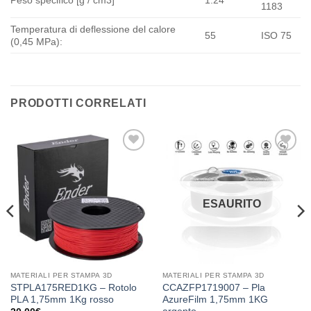
Peso specifico [g / cm3]
1.24
1183
Temperatura di deflessione del calore
55
ISO 75
(0,45 MPa):
PRODOTTI CORRELATI
Aggiungi
Aggiungi
alla lista
alla lista
dei
dei
desideri
desideri
ESAURITO
MATERIALI PER STAMPA 3D
MATERIALI PER STAMPA 3D
STPLA175RED1KG – Rotolo
CCAZFP1719007 – Pla
PLA 1,75mm 1Kg rosso
AzureFilm 1,75mm 1KG