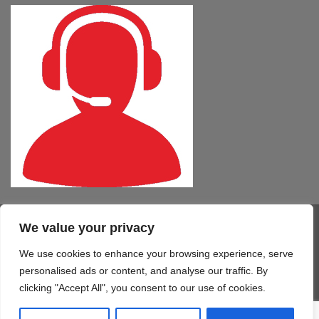
We value your privacy
Visa
PayPal
MasterCard
Cash
CartaSi
American
On
Express
We use cookies to enhance your browsing experience, serve
COMPUTER – TABLET – SMARTPHONE
SOFTWARE
SERVIZI
Delivery
STAMPA 3D
TELEFONIA
CONTATTI
personalised ads or content, and analyse our traffic. By
Copyright 2026 ©
Mono Informatica S.r.l.c.r.
clicking "Accept All", you consent to our use of cookies.
Via Giolitti, 48/50 - 61122 Pesaro (PU) T. 0721.414499 F.
0721.1921940 - P.IVA 02515170419