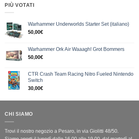
PIÙ VOTATI
Warhammer Underworlds Starter Set (italiano)
50,00
€
Warhammer Ork Air Waaagh! Grot Bommers
50,00
€
CTR Crash Team Racing Nitro Fueled Nintendo
Switch
30,00
€
CHI SIAMO
Trovi il nostro negozio a Pesaro, in via Giolitti 48/50.
Siamo aperti il lunedì dalle 16.00 alle 19.00, dal martedì al