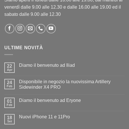
venerdì dalle 9.00 alle 12.30 e dalle 16.00 alle 19.00 ed il
sabato dalle 9.00 alle 12.30
ULTIME NOVITÀ
Diamo il benvenuto ad Iliad
22
Apr
Nessun
commento
su
Disponibile in negozio la nuovissima Artillery
24
Diamo
il
Feb
Sidewinder X4 PRO
benvenuto
Nessun
ad
commento
Iliad
Diamo il benvenuto ad Eryone
su
01
Disponibile
Feb
Nessun
in
commento
negozio
su
la
Nuovi iPhone 11 e 11Pro
18
Diamo
nuovissima
il
Set
Artillery
Nessun
benvenuto
Sidewinder
commento
ad