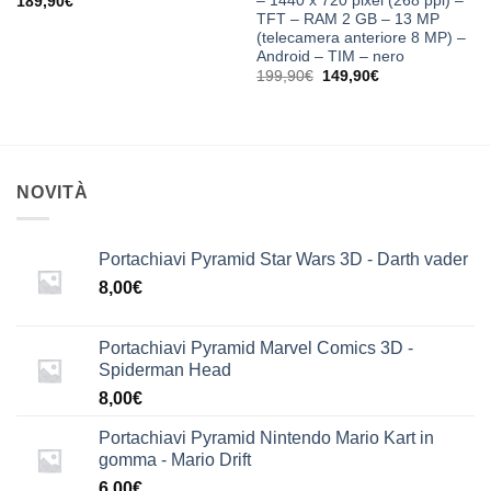
– 1440 x 720 pixel (268 ppi) –
189,90
€
TFT – RAM 2 GB – 13 MP
(telecamera anteriore 8 MP) –
Android – TIM – nero
Il
Il
199,90
€
149,90
€
prezzo
prezzo
originale
attuale
era:
è:
199,90€.
149,90€.
NOVITÀ
Portachiavi Pyramid Star Wars 3D - Darth vader
8,00
€
Portachiavi Pyramid Marvel Comics 3D -
Spiderman Head
8,00
€
Portachiavi Pyramid Nintendo Mario Kart in
gomma - Mario Drift
6,00
€