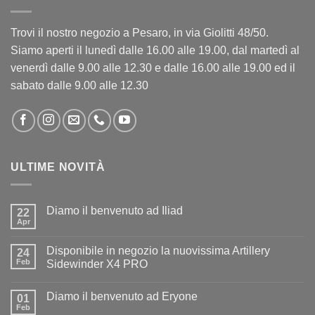
Trovi il nostro negozio a Pesaro, in via Giolitti 48/50.
Siamo aperti il lunedì dalle 16.00 alle 19.00, dal martedì al
venerdì dalle 9.00 alle 12.30 e dalle 16.00 alle 19.00 ed il
sabato dalle 9.00 alle 12.30
ULTIME NOVITÀ
Diamo il benvenuto ad Iliad
22
Apr
Nessun
commento
su
Disponibile in negozio la nuovissima Artillery
24
Diamo
il
Feb
Sidewinder X4 PRO
benvenuto
Nessun
ad
commento
Iliad
Diamo il benvenuto ad Eryone
su
01
Disponibile
Feb
Nessun
in