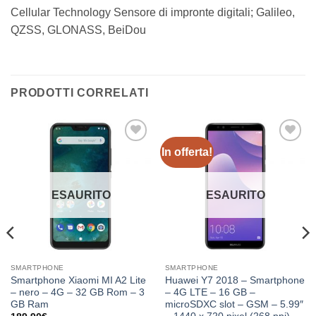
Cellular Technology Sensore di impronte digitali; Galileo,
QZSS, GLONASS, BeiDou
PRODOTTI CORRELATI
In offerta!
Aggiungi
Aggiungi
alla lista
alla lista
dei
dei
desideri
desideri
ESAURITO
ESAURITO
SMARTPHONE
SMARTPHONE
Smartphone Xiaomi MI A2 Lite
Huawei Y7 2018 – Smartphone
– nero – 4G – 32 GB Rom – 3
– 4G LTE – 16 GB –
GB Ram
microSDXC slot – GSM – 5.99″