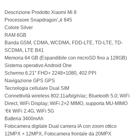
Descrizione Prodotto Xiaomi Mi 8
Processore Snapdragon’„¢ 845
Colore Silver
RAM 6GB
Banda GSM, CDMA, WCDMA, FDD-LTE, TD-LTE, TD-
SCDMA, LTE B41
Memoria 64 GB (Espandibile con microSD fino a 128GB)
Sistema operativo Android One
Schermo 6.21″ FHD+ 2248×1080, 402 PPI
Navigazione GPS GPS
Tecnologia cellulare Dual SIM
Connettività wireless 802.11a/b/g/n/ac; Bluetooth 5.0; WiFi
Direct, WiFi Display; WiFi 2×2 MIMO, supporta MU-MIMO
‘€¢ WiFi 2.4G, WiFi 5G
Batteria 3400mAh
Fotocamera digitale Dual camera IA con zoom ottico
12MPX + 12MPX, Fotocamera frontale da 20MPX