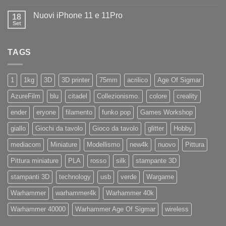
commento
negozio
su
la
Nuovi iPhone 11 e 11Pro
18
Diamo
nuovissima
il
Set
Artillery
Nessun
benvenuto
Sidewinder
commento
ad
su
X4
Eryone
Nuovi
PRO
TAGS
iPhone
11
e
11Pro
1
1kg
3D
3D printer
75mm
acrilico
Age Of Sigmar
AzureFilm
blu
citadel
Collezionismo.
colore
creality
ender
eryone
filamento
funko pop
Games Workshop
giallo
Giochi da tavolo
Gioco da tavolo
glitter
Hobby
mediacom
Miniature
Modellismo
new4k
nuovo
Pittura
Pittura miniature
PLA
rosso
silk
stampante 3D
stampanti 3D
technology
usb
verde
Wargame
Warhammer
warhammer4k
Warhammer 40k
Warhammer 40000
Warhammer Age Of Sigmar
wireless