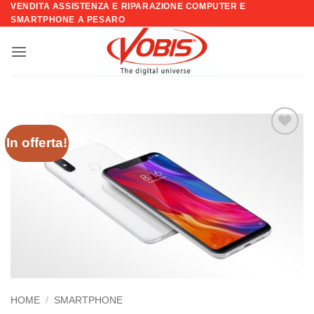
VENDITA ASSISTENZA E RIPARAZIONE COMPUTER E
Salta
SMARTPHONE A PESARO
ai
contenuti
In offerta!
Aggiungi
alla lista
dei
desideri
HOME
/
SMARTPHONE