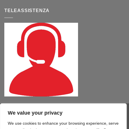
TELEASSISTENZA
We value your privacy
Visa
PayPal
MasterCard
Cash
CartaSi
American
On
Express
We use cookies to enhance your browsing experience, serve
COMPUTER – TABLET – SMARTPHONE
SOFTWARE
SERVIZI
Delivery
STAMPA 3D
TELEFONIA
CONTATTI