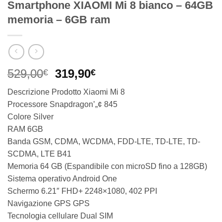
Smartphone XIAOMI Mi 8 bianco – 64GB
memoria – 6GB ram
Il
Il
529,00
319,90
€
€
prezzo
prezzo
Descrizione Prodotto Xiaomi Mi 8
originale
attuale
Processore Snapdragon’„¢ 845
era:
è:
Colore Silver
529,00€.
319,90€.
RAM 6GB
Banda GSM, CDMA, WCDMA, FDD-LTE, TD-LTE, TD-
SCDMA, LTE B41
Memoria 64 GB (Espandibile con microSD fino a 128GB)
Sistema operativo Android One
Schermo 6.21″ FHD+ 2248×1080, 402 PPI
Navigazione GPS GPS
Tecnologia cellulare Dual SIM