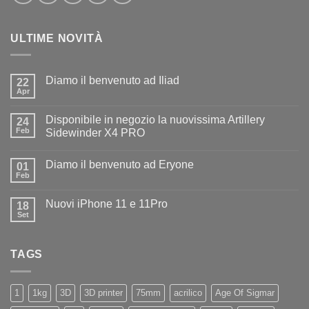
ULTIME NOVITÀ
Diamo il benvenuto ad Iliad
22
Apr
Nessun
commento
su
Disponibile in negozio la nuovissima Artillery
24
Diamo
il
Feb
Sidewinder X4 PRO
benvenuto
Nessun
ad
commento
Iliad
Diamo il benvenuto ad Eryone
su
01
Disponibile
Feb
Nessun
in
commento
negozio
su
la
Nuovi iPhone 11 e 11Pro
18
Diamo
nuovissima
il
Set
Artillery
Nessun
benvenuto
Sidewinder
commento
ad
su
X4
Eryone
Nuovi
PRO
TAGS
iPhone
11
e
11Pro
1
1kg
3D
3D printer
75mm
acrilico
Age Of Sigmar