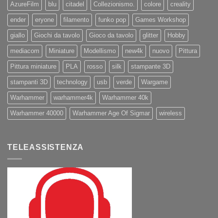
AzureFilm
blu
citadel
Collezionismo.
colore
creality
ender
eryone
filamento
funko pop
Games Workshop
giallo
Giochi da tavolo
Gioco da tavolo
glitter
Hobby
mediacom
Miniature
Modellismo
new4k
nuovo
Pittura
Pittura miniature
PLA
rosso
silk
stampante 3D
stampanti 3D
technology
usb
verde
Wargame
Warhammer
warhammer4k
Warhammer 40k
Warhammer 40000
Warhammer Age Of Sigmar
wireless
TELEASSISTENZA