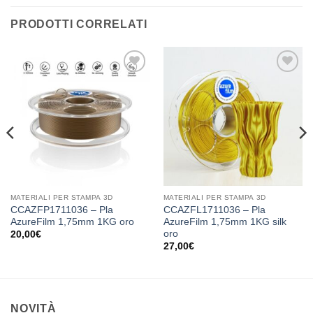
PRODOTTI CORRELATI
Aggiungi
Aggiungi
alla lista
alla lista
dei
dei
desideri
desideri
MATERIALI PER STAMPA 3D
MATERIALI PER STAMPA 3D
CCAZFP1711036 – Pla
CCAZFL1711036 – Pla
AzureFilm 1,75mm 1KG oro
AzureFilm 1,75mm 1KG silk
oro
20,00
€
27,00
€
NOVITÀ