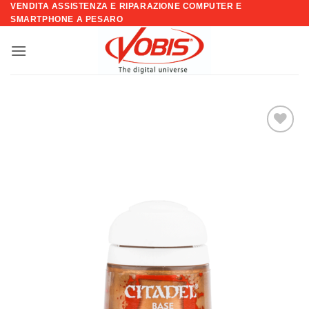
VENDITA ASSISTENZA E RIPARAZIONE COMPUTER E
Salta
SMARTPHONE A PESARO
ai
contenuti
Aggiungi
alla lista
dei
desideri