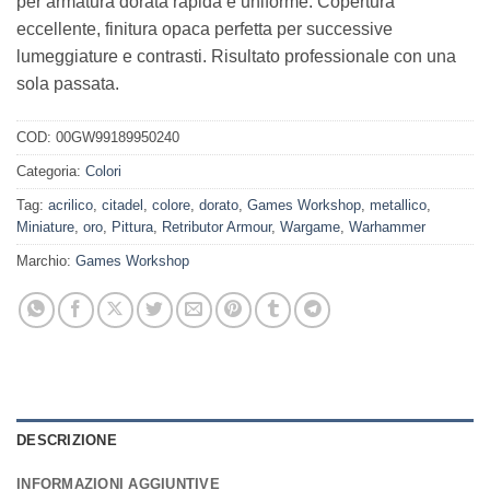
per armatura dorata rapida e uniforme. Copertura
eccellente, finitura opaca perfetta per successive
lumeggiature e contrasti. Risultato professionale con una
sola passata.
COD:
00GW99189950240
Categoria:
Colori
Tag:
acrilico
,
citadel
,
colore
,
dorato
,
Games Workshop
,
metallico
,
Miniature
,
oro
,
Pittura
,
Retributor Armour
,
Wargame
,
Warhammer
Marchio:
Games Workshop
DESCRIZIONE
INFORMAZIONI AGGIUNTIVE