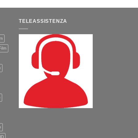
TELEASSISTENZA
m
Film
e
o
e
3D