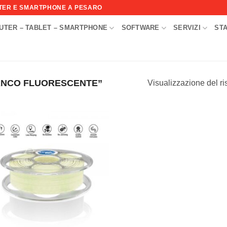
UTER E SMARTPHONE A PESARO
UTER – TABLET – SMARTPHONE
SOFTWARE
SERVIZI
ST
I
ANCO FLUORESCENTE”
Visualizzazione del ri
Aggiungi
alla lista
dei
desideri