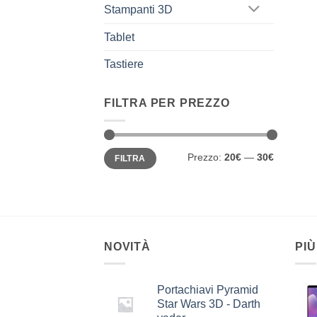
Stampanti 3D
Tablet
Tastiere
FILTRA PER PREZZO
Prezzo
Prezzo
Prezzo:
20€
—
30€
FILTRA
Min
Max
NOVITÀ
PIÙ
Portachiavi Pyramid
Star Wars 3D - Darth