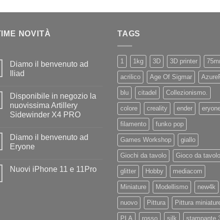
TIME NOVITÀ
TAGS
1
1kg
3D
3D printer
75m
Diamo il benvenuto ad
Iliad
acrilico
Age Of Sigmar
Azure
Nessun
commento
blu
citadel
Collezionismo.
Disponibile in negozio la
su
Diamo
nuovissima Artillery
colore
creality
ender
eryon
il
Sidewinder X4 PRO
benvenuto
ad
filamento
funko pop
Nessun
Iliad
commento
Diamo il benvenuto ad
su
Games Workshop
giallo
Disponibile
Eryone
in
Giochi da tavolo
Gioco da tavol
negozio
Nessun
la
commento
Nuovi iPhone 11 e 11Pro
nuovissima
su
glitter
Hobby
mediacom
Artillery
Diamo
Nessun
Sidewinder
il
commento
Miniature
Modellismo
new4k
X4
benvenuto
su
PRO
ad
Nuovi
Eryone
nuovo
Pittura
Pittura miniatur
iPhone
11
e
PLA
rosso
silk
stampante 