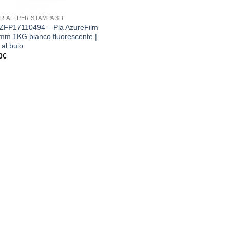
RIALI PER STAMPA 3D
FP17110494 – Pla AzureFilm
mm 1KG bianco fluorescente |
a al buio
0
€