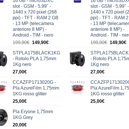
16 GB - microSDXC
16 GB - microSD
slot - GSM - 5.99" -
slot - GSM - 5.99" -
1440 x 720 pixel (268
1440 x 720 pixel (
ppi) - TFT - RAM 2 GB
ppi) - TFT - RAM 
- 13 MP (telecamera
- 13 MP (telecame
anteriore 8 MP) -
anteriore 8 MP) -
Android - TIM - nero
Android - TIM - ner
Il
Il
Il
Il
199,90
€
149,90
€
199,90
€
149,90
€
prezzo
prezzo
prezzo
p
STPLA175BLACK1KG
STPLA175BLAC
originale
attuale
originale
a
- Rotolo PLA 1,75mm
- Rotolo PLA 1,7
era:
è:
era:
è
1Kg nero
1Kg nero
199,90€.
149,90€.
199,90€.
1
27,00
€
27,00
€
CCAZFP1713020G -
CCAZFP1713020G
Pla AzureFilm 1,75mm
Pla AzureFilm 1,
1KG rosso glitter
1KG rosso glitter
25,00
€
25,00
€
Pla Eryone 1,75mm
1KG Grey
20,00
€