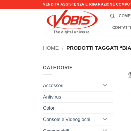
Salta
VENDITA ASSISTENZA E RIPARAZIONE COMP
ai
COMP
contenuti
CONTATT
HOME
/
PRODOTTI TAGGATI “BI
CATEGORIE
Accessori
Antivirus
Colori
Console e Videogiochi