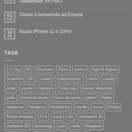
Feb
Sidewinder X4 PRO
benvenuto
Nessun
ad
commento
Iliad
Diamo il benvenuto ad Eryone
su
01
Disponibile
Feb
Nessun
in
commento
negozio
su
la
Nuovi iPhone 11 e 11Pro
18
Diamo
nuovissima
il
Set
Artillery
Nessun
benvenuto
Sidewinder
commento
ad
su
X4
Eryone
Nuovi
PRO
TAGS
iPhone
11
e
11Pro
1
1kg
3D
3D printer
75mm
acrilico
Age Of Sigmar
AzureFilm
blu
citadel
Collezionismo.
colore
creality
ender
eryone
filamento
funko pop
Games Workshop
giallo
Giochi da tavolo
Gioco da tavolo
glitter
Hobby
mediacom
Miniature
Modellismo
new4k
nuovo
Pittura
Pittura miniature
PLA
rosso
silk
stampante 3D
stampanti 3D
technology
usb
verde
Wargame