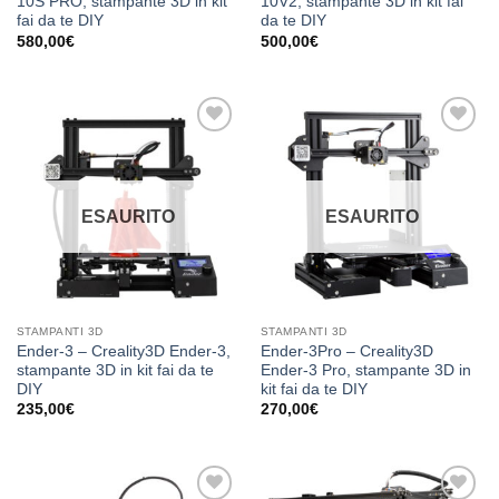
10S PRO, stampante 3D in kit
10V2, stampante 3D in kit fai
fai da te DIY
da te DIY
580,00
€
500,00
€
Aggiungi
Aggiungi
alla lista
alla lista
dei
dei
desideri
desideri
ESAURITO
ESAURITO
STAMPANTI 3D
STAMPANTI 3D
Ender-3 – Creality3D Ender-3,
Ender-3Pro – Creality3D
stampante 3D in kit fai da te
Ender-3 Pro, stampante 3D in
DIY
kit fai da te DIY
235,00
€
270,00
€