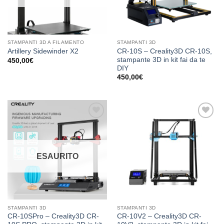
STAMPANTI 3D A FILAMENTO
STAMPANTI 3D
CR-10S – Creality3D CR-10S,
Artillery Sidewinder X2
stampante 3D in kit fai da te
450,00
€
DIY
450,00
€
Aggiungi
Aggiungi
alla lista
alla lista
dei
dei
desideri
desideri
ESAURITO
STAMPANTI 3D
STAMPANTI 3D
CR-10SPro – Creality3D CR-
CR-10V2 – Creality3D CR-