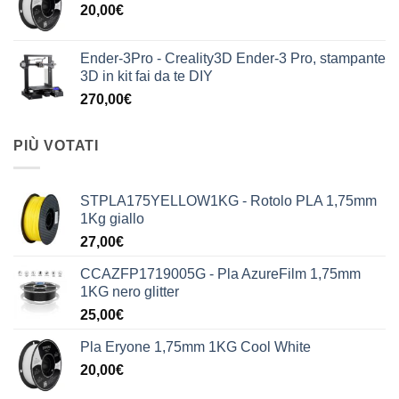
20,00
€
Ender-3Pro - Creality3D Ender-3 Pro, stampante
3D in kit fai da te DIY
270,00
€
PIÙ VOTATI
STPLA175YELLOW1KG - Rotolo PLA 1,75mm
1Kg giallo
27,00
€
CCAZFP1719005G - Pla AzureFilm 1,75mm
1KG nero glitter
25,00
€
Pla Eryone 1,75mm 1KG Cool White
20,00
€