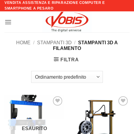
VENDITA ASSISTENZA E RIPARAZIONE COMPUTER E
Salta
SMARTPHONE A PESARO
ai
contenuti
HOME
/
STAMPANTI 3D
/
STAMPANTI 3D A
FILAMENTO
FILTRA
Aggiungi
Aggiungi
alla lista
alla lista
dei
dei
desideri
desideri
ESAURITO