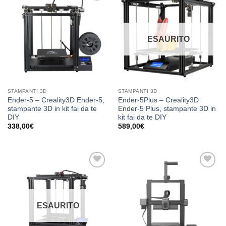
Aggiungi
Aggiungi
alla lista
alla lista
dei
dei
desideri
desideri
ESAURITO
STAMPANTI 3D
STAMPANTI 3D
Ender-5 – Creality3D Ender-5,
Ender-5Plus – Creality3D
stampante 3D in kit fai da te
Ender-5 Plus, stampante 3D in
DIY
kit fai da te DIY
338,00
€
589,00
€
Aggiungi
Aggiungi
alla lista
alla lista
dei
dei
desideri
desideri
ESAURITO